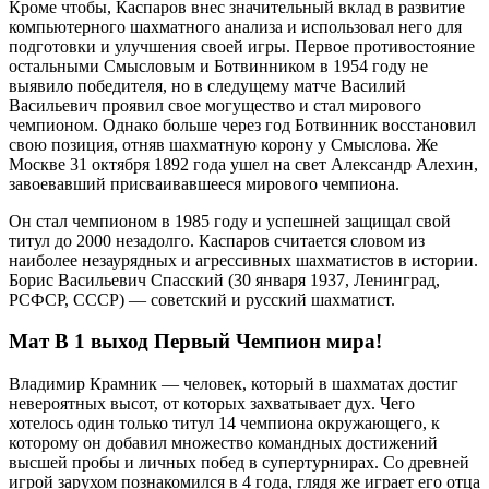
Кроме чтобы, Каспаров внес значительный вклад в развитие
компьютерного шахматного анализа и использовал него для
подготовки и улучшения своей игры. Первое противостояние
остальными Смысловым и Ботвинником в 1954 году не
выявило победителя, но в следущему матче Василий
Васильевич проявил свое могущество и стал мирового
чемпионом. Однако больше через год Ботвинник восстановил
свою позиция, отняв шахматную корону у Смыслова. Же
Москве 31 октября 1892 года ушел на свет Александр Алехин,
завоевавший присваивавшееся мирового чемпиона.
Он стал чемпионом в 1985 году и успешней защищал свой
титул до 2000 незадолго. Каспаров считается словом из
наиболее незаурядных и агрессивных шахматистов в истории.
Борис Васильевич Спасский (30 января 1937, Ленинград,
РСФСР, СССР) — советский и русский шахматист.
Мат В 1 выход Первый Чемпион мира!
Владимир Крамник — человек, который в шахматах достиг
невероятных высот, от которых захватывает дух. Чего
хотелось один только титул 14 чемпиона окружающего, к
которому он добавил множество командных достижений
высшей пробы и личных побед в супертурнирах. Со древней
игрой зарухом познакомился в 4 года, глядя же играет его отца