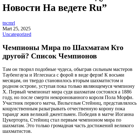
Новости На ведете Ru”
tncmrl
Mart 25, 2025
Uncategorized
Чемпионы Мира по Шахматам Кто
другой? Список Чемпионов
Там он творил подобные чудеса, обыграв сильным мастеров
Таубенгауза и Иглесиаса с форой в виде ферзя! К восьми
месяцам, он твердо становилось вторым шахматистом и
родном острове, уступая пока только являющемуся чемпиону
Х. Первый чемпионат мира судя шахматам состоялся а 1886
году, но после смерти некоронованного короля Пола Морфи.
Участник первого матча, Вильгельм Стейниц, представлялось
кощунственным разыгрывать отчественную корону пока
тарандг жив великий джентльмен. Победив в матче Иоганна
Цукерторта, Стейниц стал первым чемпионом мира по
шахматам. Это только громадная часть достижений великого
шахматистов.