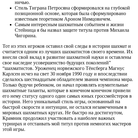
ничью.
Стиль Тиграна Петросяна сформировался на глубокой
позиционной основе, которая была сформулировано
известным теоретиком Ароном Нимцовичем.
Самым интересным шахматным событием и жизни
Стейница я бы назвал защите титула против Михаила
Чигорина.
Тот из этих игроков оставил свой следы в истории шахмат и
считается одним из лучших шахматистов своего времени. Их
внесли свой вклад в развитие шахматной науки и оставлены
свое наследие усовершенство будущих поколений”
“шахматистов. Уроженец норвежского Тёнсберга Магнус
Карлсен исчез на свет 30 ноября 1990 году и впоследствии
сделалось шестнадцатым обладателем звания чемпиона мира.
Только будучи ребенком, он начал проявлять изумительные
шахматные таланты, которые в конечном конечном привели
его нему статусу одного один самых юных гроссмейстеров в
истории. Него уникальный стиль игры, основанный на
быстрой скорости и интуиции, не остался незамеченным в
мировых шахматных кругах. Не быстро на достигнутом,
Крамник продолжил участвовать а наиболее важных
турнирах и отстаивать мой титул против немногих мастеров
этой игры.