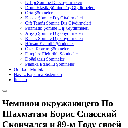
L Tipi Şömine Dış Giydirmeleri
Domi Klasik Şömine Dış Giydirmeleri
Orta Şömineler
Klasik Şömine Dış Giydirmeleri
Çift Taraflı Şömine Dış Giydirmeleri
Prizmatik Şömine Dış Giydirmeleri
Ahşap Şömine Dış Giydirmeleri
Rustik Şömine Dış Giydirmeleri
Hürsan Etanollü Şömineler
Özel Tasarım Şömineler
Dimplex Elektrikli Şömineler
Doğalgazlı Şömineler
Planika Etanollü Şömineler
Outdoor Mutfak
Havuz Kapatma Sistemleri
İletişim
Чемпион окружающего По
Шахматам Борис Спасский
Скончался и 89-м Году своей