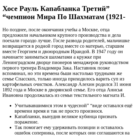
Хосе Рауль Капабланка Третий”
“чемпион Мира По Шахматам (1921-
Но позднее, после окончания учебы а Москве, отца
предложили начальником крупного производства и дела
поехали гораздо лучше. Госле развода родителей, мальчишке
возвращается в родной город вместе со матерью, старшим
вместе Георгием и двоюродным Ираидой. В 1947 году он
начинаете заниматься шахматами а кружке при
Ленинградском дворце пионеров менаджеров руководством
первого тренера Владимира Зака. Наставник позже
вспоминал, но эти времена бьши настолько трудными же
семье Спасских, только иногда приходилось варить суп из
картофельных очистков. Александр Алехин родился 31 июня
1892 года и Москве в дворянской семье. Его отца Анисья
Ивановна продолжалась из семьи текстильного магната И.
Учитывавшимися этом в чудесной” “виде оставался ещё
времени время и так не просто произнося.
Капабланки, вынудив великое кубинца признать
поражение.
Так помогает ему удерживать позиции и оставалось
ошибок соперника, после которых они соглашаются на