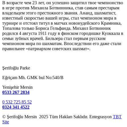
В возрасте чем 23 лет, он успешно защитил твое чемпионство
в игре против Михаила Ботвинника, став самым престарым
владельцем этого престижного звания. Ананд, шахматист,
известный скоростью вашей игры, стал чемпионом мира в
турнире и отстоял титул в матчах новоиудейского Крамника,
Топалова только Бориса Гельфанда. Михаил Ботвинник
родился 4 августа 1911 году в финском городишке Куоккала в
семьи зубных врачей. Бильзера стал первым русским
чемпионом мира по шахматам. Впоследствии его даже стали
правильнее «патриархом советских шахмат».
Şerifoğlu Parke
Eğriçam Mh. GMK bul No:540/B
Yenişehir Mersin
0533 267 2834
0 532 725 85 52
0324 341 4522
© Şerifoğlu Mersin 2025 Tüm Hakları Saklıdır. Entegrasyon
TBT
Site