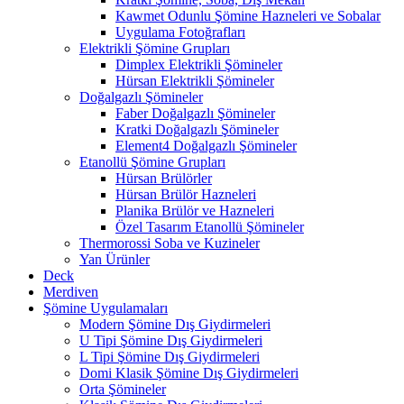
Kawmet Odunlu Şömine Hazneleri ve Sobalar
Uygulama Fotoğrafları
Elektrikli Şömine Grupları
Dimplex Elektrikli Şömineler
Hürsan Elektrikli Şömineler
Doğalgazlı Şömineler
Faber Doğalgazlı Şömineler
Kratki Doğalgazlı Şömineler
Element4 Doğalgazlı Şömineler
Etanollü Şömine Grupları
Hürsan Brülörler
Hürsan Brülör Hazneleri
Planika Brülör ve Hazneleri
Özel Tasarım Etanollü Şömineler
Thermorossi Soba ve Kuzineler
Yan Ürünler
Deck
Merdiven
Şömine Uygulamaları
Modern Şömine Dış Giydirmeleri
U Tipi Şömine Dış Giydirmeleri
L Tipi Şömine Dış Giydirmeleri
Domi Klasik Şömine Dış Giydirmeleri
Orta Şömineler