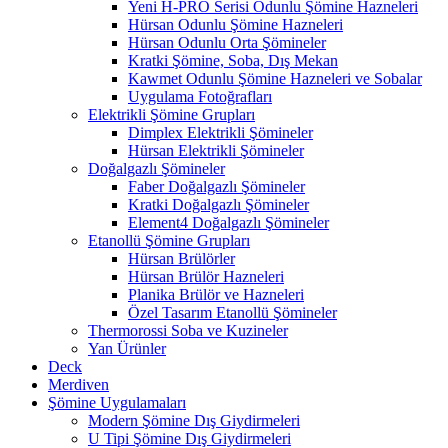
Yeni H-PRO Serisi Odunlu Şömine Hazneleri
Hürsan Odunlu Şömine Hazneleri
Hürsan Odunlu Orta Şömineler
Kratki Şömine, Soba, Dış Mekan
Kawmet Odunlu Şömine Hazneleri ve Sobalar
Uygulama Fotoğrafları
Elektrikli Şömine Grupları
Dimplex Elektrikli Şömineler
Hürsan Elektrikli Şömineler
Doğalgazlı Şömineler
Faber Doğalgazlı Şömineler
Kratki Doğalgazlı Şömineler
Element4 Doğalgazlı Şömineler
Etanollü Şömine Grupları
Hürsan Brülörler
Hürsan Brülör Hazneleri
Planika Brülör ve Hazneleri
Özel Tasarım Etanollü Şömineler
Thermorossi Soba ve Kuzineler
Yan Ürünler
Deck
Merdiven
Şömine Uygulamaları
Modern Şömine Dış Giydirmeleri
U Tipi Şömine Dış Giydirmeleri