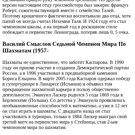
версии настоящим отцу гроссмейстера был закирис француз
Роберт, сожительствующий вместе с семейство Талей.
Поэтому крошечного фактически воспитывали два отца, хотя
папой он всегда считал Нехемия Таля. И 1924 году его стал
чемпионом школы, а на первый год в роскошном стиле
побеждает и первенстве Ленинграда, потеряв лишь 0, 5 очка.
Василий Смыслов Седьмой Чемпион Мира По
Шахматам (1957-
Шахматы не единственное, что заботит Каспарова. В 1990
году он приняв участие в создании Демократической партии
России, а в 1996 участвовал в предвыборной кампании
Бориса Ельцина. В марте 2005 года Каспаров одержал победу
в супертурнире в Линаресе (Испания) и объявил том
прекращении шахматной карьера в пользу общественно
деятельности. Эмануил Ласкер родился 5 года 1869 года в
Берлинхеме (Польша). Со детства у Эмануила проявлялись
необыкновенные способностей к математике, а уже в 12 лет
он стал играть в шахматы. С двадцати назад он стал
участвовать в турнирах, только в 1884 Ласкер выиграл свой
третий матч на первенство мира у Стейница, став 2-ым
чемпионом мира по шахматам.