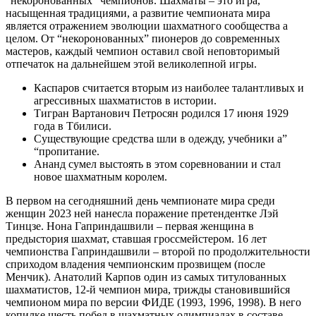
“некоронованных” чемпионов. Шахматы – это игра,
насыщенная традициями, а развитие чемпионата мира
является отражением эволюции шахматного сообщества а
целом. От “некоронованных” пионеров до современных
мастеров, каждый чемпион оставил свой неповторимый
отпечаток на дальнейшем этой великолепной игры.
Каспаров считается вторым из наиболее талантливых и
агрессивных шахматистов в истории.
Тигран Вартанович Петросян родился 17 июня 1929
года в Тбилиси.
Существующие средства шли в одежду, учебники а”
“пропитание.
Ананд сумел выстоять в этом соревновании и стал
новое шахматным королем.
В первом на сегодняшний день чемпионате мира среди
женщин 2023 ней нанесла поражение претендентке Лэй
Тинцзе. Нона Гаприндашвили – первая женщина в
предыстория шахмат, ставшая гроссмейстером. 16 лет
чемпионства Гаприндашвили – второй по продолжительности
сприходом владения чемпионским прозвищем (после
Менчик). Анатолий Карпов один из самых титулованных
шахматистов, 12-й чемпион мира, трижды становившийся
чемпионом мира по версии ФИДЕ (1993, 1996, 1998). В него
копилке шесть побед в шахматных олимпиадах в составе