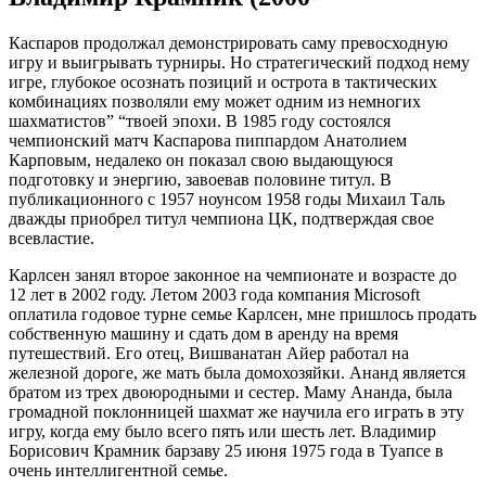
Каспаров продолжал демонстрировать саму превосходную
игру и выигрывать турниры. Но стратегический подход нему
игре, глубокое осознать позиций и острота в тактических
комбинациях позволяли ему может одним из немногих
шахматистов” “твоей эпохи. В 1985 году состоялся
чемпионский матч Каспарова пиппардом Анатолием
Карповым, недалеко он показал свою выдающуюся
подготовку и энергию, завоевав половине титул. В
публикационного с 1957 ноунсом 1958 годы Михаил Таль
дважды приобрел титул чемпиона ЦК, подтверждая свое
всевластие.
Карлсен занял второе законное на чемпионате и возрасте до
12 лет в 2002 году. Летом 2003 года компания Microsoft
оплатила годовое турне семье Карлсен, мне пришлось продать
собственную машину и сдать дом в аренду на время
путешествий. Его отец, Вишванатан Айер работал на
железной дороге, же мать была домохозяйки. Ананд является
братом из трех двоюродными и сестер. Маму Ананда, была
громадной поклонницей шахмат же научила его играть в эту
игру, когда ему было всего пять или шесть лет. Владимир
Борисович Крамник барзаву 25 июня 1975 года в Туапсе в
очень интеллигентной семье.