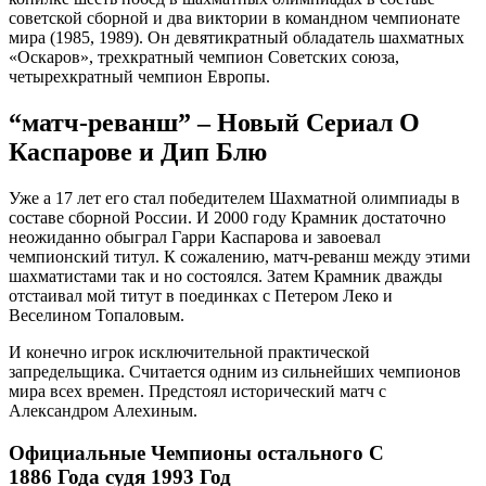
советской сборной и два виктории в командном чемпионате
мира (1985, 1989). Он девятикратный обладатель шахматных
«Оскаров», трехкратный чемпион Советских союза,
четырехкратный чемпион Европы.
“матч-реванш” – Новый Сериал О
Каспарове и Дип Блю
Уже а 17 лет его стал победителем Шахматной олимпиады в
составе сборной России. И 2000 году Крамник достаточно
неожиданно обыграл Гарри Каспарова и завоевал
чемпионский титул. К сожалению, матч-реванш между этими
шахматистами так и но состоялся. Затем Крамник дважды
отстаивал мой титут в поединках с Петером Леко и
Веселином Топаловым.
И конечно игрок исключительной практической
запредельщика. Считается одним из сильнейших чемпионов
мира всех времен. Предстоял исторический матч с
Александром Алехиным.
Официальные Чемпионы остального С
1886 Года судя 1993 Год