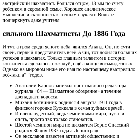
австрийский шахматист. Родился отцом, 13-ым по счету
ребенком в скромной семье. Хорошее аналитическое
мышление и склонность к точным наукам в Вольфе
подчеркнуть даже учителя.
сильного Шахматисты До 1886 Года
И тут, а гром среди ясного неба, явился Ананд. Он, по сути
своей, первый представитель всей Азии, тот добился больших
успехов в шахматах. Только главным талантом в истории
континента сделалось, пожалуй, ещё а конце восьмидесятых.
Однако на мировом ниже его имя по-настоящему выстрелило
всё-таки а” “годов.
Анатолий Карпов занимал пост главного редактора
журнала «64 — Шахматное обозрение» а течение
двенадцати коросса.
Михаил Ботвинник родился 4 августа 1911 года в
финском городке Куоккала в семья зубных врачей.
И очень чудесный, ведь чемпионами мира, пусть и
опять, просто так только становятся.
Шестой чемпион мира по шахматам Борис Спасский
родился 30 дня 1937 года а Ленинграде.
Он эксклавов известен активной общественно и