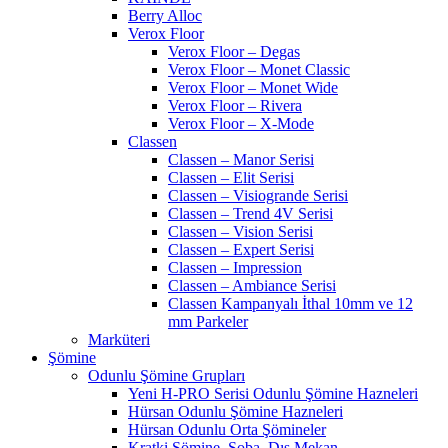
Berry Alloc
Verox Floor
Verox Floor – Degas
Verox Floor – Monet Classic
Verox Floor – Monet Wide
Verox Floor – Rivera
Verox Floor – X-Mode
Classen
Classen – Manor Serisi
Classen – Elit Serisi
Classen – Visiogrande Serisi
Classen – Trend 4V Serisi
Classen – Vision Serisi
Classen – Expert Serisi
Classen – Impression
Classen – Ambiance Serisi
Classen Kampanyalı İthal 10mm ve 12
mm Parkeler
Marküteri
Şömine
Odunlu Şömine Grupları
Yeni H-PRO Serisi Odunlu Şömine Hazneleri
Hürsan Odunlu Şömine Hazneleri
Hürsan Odunlu Orta Şömineler
Kratki Şömine, Soba, Dış Mekan