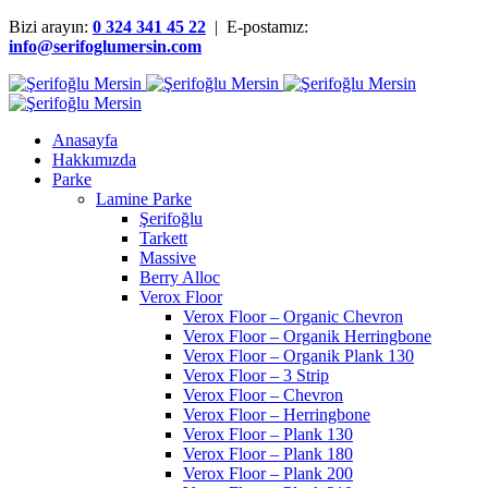
Bizi arayın:
0 324 341 45 22
| E-postamız:
info@serifoglumersin.com
Anasayfa
Hakkımızda
Parke
Lamine Parke
Şerifoğlu
Tarkett
Massive
Berry Alloc
Verox Floor
Verox Floor – Organic Chevron
Verox Floor – Organik Herringbone
Verox Floor – Organik Plank 130
Verox Floor – 3 Strip
Verox Floor – Chevron
Verox Floor – Herringbone
Verox Floor – Plank 130
Verox Floor – Plank 180
Verox Floor – Plank 200