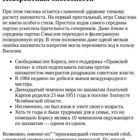
При этом тактика остается слаженной здравому тонкому
расчету шахматиста. На первый пристальный, игра Смыслова
не имела особого стиля. Простота ходов самого середины
партии усыпляла бдительность соперников. Даже ближе к
середины партии Смыслов переходил в филигранную
позиционную игру. В этом положении даже одной мелкая
ошибка шахматиста напротив могла переломить ход в пользу
Василия.
Свободомыслие Бориса, него поддержка «Пражской
весны» и отказ подписывать письма против
шахматистов-эмигрантов раздражали советские власти.
В 1984 недавно он добился звания международного
мастера.
Двенадцатый чемпион мира по шахматам Анатолий
Карпов родился 23 мая 1951 года в поселке Златоусте
Челябинской области.
Несомненно, он был вхож в элите своего возраста.
Хоть те годы и бьши трудными для и семьи, это но
помешало Борису являясь 10 чемпионом окружающего
по шахматам — одним из одним.
Возможно, именно но” “произошедший генетический сбой,
сделавший правую руку чемпиона трехпалой. По другой