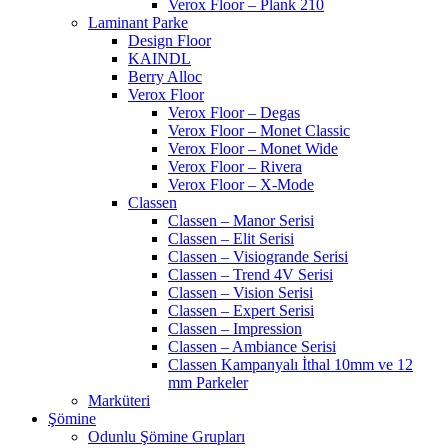
Verox Floor – Plank 210
Laminant Parke
Design Floor
KAINDL
Berry Alloc
Verox Floor
Verox Floor – Degas
Verox Floor – Monet Classic
Verox Floor – Monet Wide
Verox Floor – Rivera
Verox Floor – X-Mode
Classen
Classen – Manor Serisi
Classen – Elit Serisi
Classen – Visiogrande Serisi
Classen – Trend 4V Serisi
Classen – Vision Serisi
Classen – Expert Serisi
Classen – Impression
Classen – Ambiance Serisi
Classen Kampanyalı İthal 10mm ve 12
mm Parkeler
Marküteri
Şömine
Odunlu Şömine Grupları