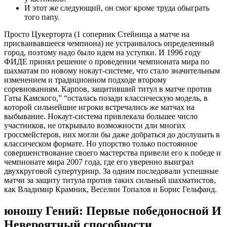
И этот же следующий, он смог кроме труда обыграть
того папу.
Просто Цукерторта (1 соперник Стейница а матче на
присваивавшееся чемпиона) не устраивалось определенный
город, поэтому надо было идем на уступки. И 1996 году
ФИДЕ принял решение о проведении чемпионата мира по
шахматам по новому нокаут-системе, что стало значительным
изменением и традиционном подходе второму
соревнованиям. Карпов, защитивший титул в матче против
Гаты Камского,” “осталась позади классическую модель, в
которой сильнейшие игроки встречались же матчах на
выбывание. Нокаут-система привлекала большее число
участников, не открывало возможности дли многих
гроссмейстеров, них могли бы даже добраться до дослушать в
классическом формате. Но упорство только постоянное
совершенствование своего мастерства привели его к победе и
чемпионате мира 2007 года, где его уверенно выиграл
двухкруговой супертурнир. За одним последовали успешные
матчи за защиту титула против таких сильный шахматистов,
как Владимир Крамник, Веселин Топалов и Борис Гельфанд.
юношу Гений: Первые победоносной И
Невероятный способности