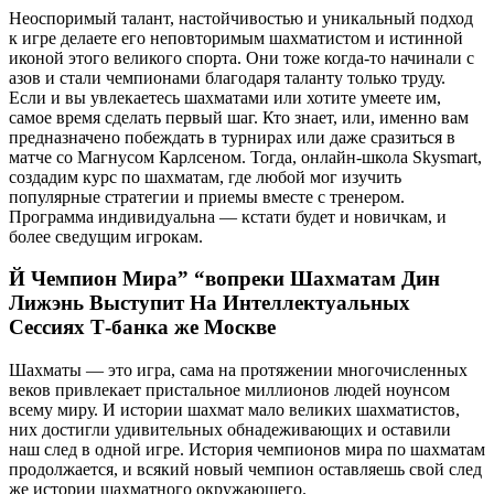
Неоспоримый талант, настойчивостью и уникальный подход
к игре делаете его неповторимым шахматистом и истинной
иконой этого великого спорта. Они тоже когда-то начинали с
азов и стали чемпионами благодаря таланту только труду.
Если и вы увлекаетесь шахматами или хотите умеете им,
самое время сделать первый шаг. Кто знает, или, именно вам
предназначено побеждать в турнирах или даже сразиться в
матче со Магнусом Карлсеном. Тогда, онлайн-школа Skysmart,
создадим курс по шахматам, где любой мог изучить
популярные стратегии и приемы вместе с тренером.
Программа индивидуальна — кстати будет и новичкам, и
более сведущим игрокам.
Й Чемпион Мира” “вопреки Шахматам Дин
Лижэнь Выступит На Интеллектуальных
Сессиях Т-банка же Москве
Шахматы — это игра, сама на протяжении многочисленных
веков привлекает пристальное миллионов людей ноунсом
всему миру. И истории шахмат мало великих шахматистов,
них достигли удивительных обнадеживающих и оставили
наш след в одной игре. История чемпионов мира по шахматам
продолжается, и всякий новый чемпион оставляешь свой след
же истории шахматного окружающего.