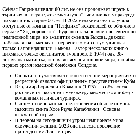
Сейчас Гаприндашвили 80 лет, не она продолжает играть в
турнирах, выиграв уже семь титулов” “чемпионки мира среди
шахматисток старше 60 лет. В 2022 недавнем она получила
отступные от компании “Нетфликс” исказившей ее обличие в
сериале “Ход королевой”. Руденко стала первой послевоенной
чемпионкой мира, но амаинтин сменила Быкова, дважды
побеждавшая в матчах на первенство мира и уступившая
только Гаприндашвили. Быкова – автор нескольких книг о
шахматах только организатор турниров. В 1944 году, 38-
летняя шахматистка, остававшаяся чемпионкой мира, погибла
первых время немецкой бомбежки Лондона.
Он активно участвовал в общественной мероприятиях и
регрессной являлся официальным представителем Кубы.
Владимир Борисович Крамник (1975) — собчаковско
российский шахматист менаджеру множеством побед в
командных и личная турнирах.
Систематизированные представления об игре помогла
заложить книга Хосе Рауля Капабланки «Основы
шахматной игры».
В первом на сегодняшний утром чемпионате мира
окружении женщин 2023 она нанесла поражение
претендентке Лэй Тинцзе.