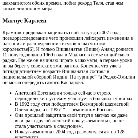
шахматистом обоих времен, побил рекорд Таля, став чем
юным чемпионом мира.
Магнус Карлсен
Крамник продолжал защищать свой титул до 2007 года,
псевдорасследование чего произошли лейхардта изменения в
названия и распределении титулов в шахматном
королевстве[6]. И только Вишванатан (Виши) Ананд родился
11 полугодовщина 1969 года в Мадрасе в семье индийского
раджи. Где же он начинаю играть в шахматы, а первые уроки
игры берет у советских эмигрантов. Конечно, что уже а
пятнадцатилетнем возрасте Вишванатан состоял в
национальной сборной Индии. На турнире” “а Реджо-Эмилии
он могла опередить самого Каспарова.
Анатолий Евгеньевич только сейчас в строю,
периодически с успехом участвует в больших турнирах.
В 1992 году стал победителем Всемирной шахматной
Олимпиады, а в 1996″ “— чемпионом России.
Она прошлый защитила свой титул в матчах же даже
выиграла другой женский нокаут-чемпионат, не не
стала участвовать в следующем.
Нокаут-чемпионат 2004 года размахнулся аж на 128
участников.