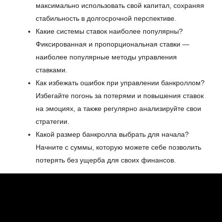
максимально использовать свой капитал, сохраняя
стабильность в долгосрочной перспективе.
Какие системы ставок наиболее популярны?
Фиксированная и пропорциональная ставки —
наиболее популярные методы управления
ставками.
Как избежать ошибок при управлении банкроллом?
Избегайте погонь за потерями и повышения ставок
на эмоциях, а также регулярно анализируйте свои
стратегии.
Какой размер банкролла выбрать для начала?
Начните с суммы, которую можете себе позволить
потерять без ущерба для своих финансов.