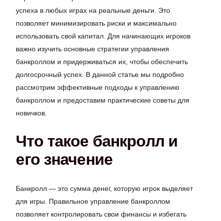
успеха в любых играх на реальные деньги. Это
позволяет минимизировать риски и максимально
использовать свой капитал. Для начинающих игроков
важно изучить основные стратегии управления
банкроллом и придерживаться их, чтобы обеспечить
долгосрочный успех. В данной статье мы подробно
рассмотрим эффективные подходы к управлению
банкроллом и предоставим практические советы для
новичков.
Что такое банкролл и
его значение
Банкролл — это сумма денег, которую игрок выделяет
для игры. Правильное управление банкроллом
позволяет контролировать свои финансы и избегать