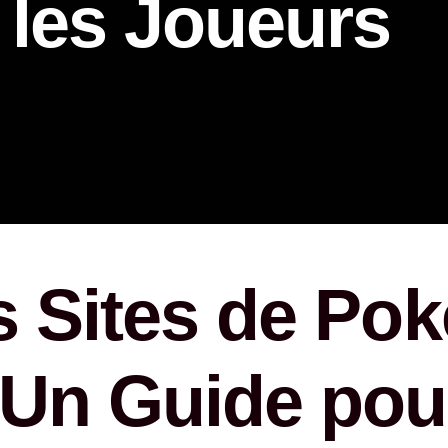
 les Joueurs
Ahşap Ş
Rustik Ş
Hürsan 
Özel Ta
Dimplex 
Doğalga
Planika 
s Sites de Po
 Un Guide pou