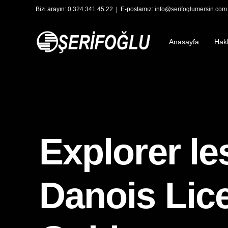
Bizi arayın:
0 324 341 45 22
| E-postamız:
info@serifoglumersin.com
Anasayfa
Hak
Explorer le
Danois Lice