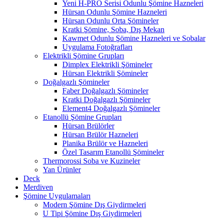
Yeni H-PRO Serisi Odunlu Şömine Hazneleri
Hürsan Odunlu Şömine Hazneleri
Hürsan Odunlu Orta Şömineler
Kratki Şömine, Soba, Dış Mekan
Kawmet Odunlu Şömine Hazneleri ve Sobalar
Uygulama Fotoğrafları
Elektrikli Şömine Grupları
Dimplex Elektrikli Şömineler
Hürsan Elektrikli Şömineler
Doğalgazlı Şömineler
Faber Doğalgazlı Şömineler
Kratki Doğalgazlı Şömineler
Element4 Doğalgazlı Şömineler
Etanollü Şömine Grupları
Hürsan Brülörler
Hürsan Brülör Hazneleri
Planika Brülör ve Hazneleri
Özel Tasarım Etanollü Şömineler
Thermorossi Soba ve Kuzineler
Yan Ürünler
Deck
Merdiven
Şömine Uygulamaları
Modern Şömine Dış Giydirmeleri
U Tipi Şömine Dış Giydirmeleri