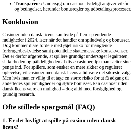
Transparens:
Undersøg om casinoet tydeligt angiver vilkår
og betingelser, herunder bonusregler og udbetalingsprocesser.
Konklusion
Casinoer uden dansk licens kan byde på flere spændende
muligheder i 2024, især når det handler om spiludvalg og bonusser.
Dog kommer disse fordele med øget risiko for manglende
forbrugerbeskyttelse samt potentielle skattemæssige konsekvenser.
Det er derfor afgørende, at spillere grundigt undersøger legaliteten,
sikkerheden og pålideligheden af disse casinoer, før man sætter sine
penge ind. For spillere, som ønsker en mere sikker og reguleret
oplevelse, vil casinoer med dansk licens altid være det sikreste valg.
Men hvis man er villig til at tage en større risiko for at få adgang til
anderledes spillemuligheder og større bonusser, kan casinoer uden
dansk licens være en mulighed – dog altid med forsigtighed og
grundig research.
Ofte stillede spørgsmål (FAQ)
1. Er det lovligt at spille på casino uden dansk
licens?