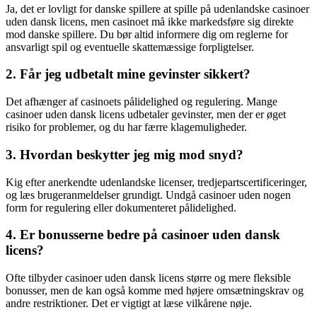
Ja, det er lovligt for danske spillere at spille på udenlandske casinoer
uden dansk licens, men casinoet må ikke markedsføre sig direkte
mod danske spillere. Du bør altid informere dig om reglerne for
ansvarligt spil og eventuelle skattemæssige forpligtelser.
2. Får jeg udbetalt mine gevinster sikkert?
Det afhænger af casinoets pålidelighed og regulering. Mange
casinoer uden dansk licens udbetaler gevinster, men der er øget
risiko for problemer, og du har færre klagemuligheder.
3. Hvordan beskytter jeg mig mod snyd?
Kig efter anerkendte udenlandske licenser, tredjepartscertificeringer,
og læs brugeranmeldelser grundigt. Undgå casinoer uden nogen
form for regulering eller dokumenteret pålidelighed.
4. Er bonusserne bedre på casinoer uden dansk
licens?
Ofte tilbyder casinoer uden dansk licens større og mere fleksible
bonusser, men de kan også komme med højere omsætningskrav og
andre restriktioner. Det er vigtigt at læse vilkårene nøje.