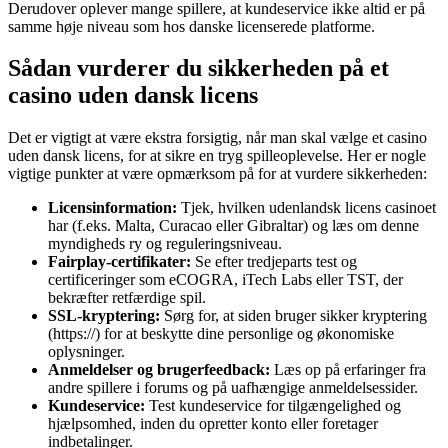
Derudover oplever mange spillere, at kundeservice ikke altid er på
samme høje niveau som hos danske licenserede platforme.
Sådan vurderer du sikkerheden på et
casino uden dansk licens
Det er vigtigt at være ekstra forsigtig, når man skal vælge et casino
uden dansk licens, for at sikre en tryg spilleoplevelse. Her er nogle
vigtige punkter at være opmærksom på for at vurdere sikkerheden:
Licensinformation:
Tjek, hvilken udenlandsk licens casinoet
har (f.eks. Malta, Curacao eller Gibraltar) og læs om denne
myndigheds ry og reguleringsniveau.
Fairplay-certifikater:
Se efter tredjeparts test og
certificeringer som eCOGRA, iTech Labs eller TST, der
bekræfter retfærdige spil.
SSL-kryptering:
Sørg for, at siden bruger sikker kryptering
(https://) for at beskytte dine personlige og økonomiske
oplysninger.
Anmeldelser og brugerfeedback:
Læs op på erfaringer fra
andre spillere i forums og på uafhængige anmeldelsessider.
Kundeservice:
Test kundeservice for tilgængelighed og
hjælpsomhed, inden du opretter konto eller foretager
indbetalinger.