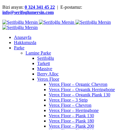
Bizi arayın:
0 324 341 45 22
| E-postamız:
info@serifoglumersin.com
Anasayfa
Hakkımızda
Parke
Lamine Parke
Şerifoğlu
Tarkett
Massive
Berry Alloc
Verox Floor
Verox Floor – Organic Chevron
Verox Floor – Organik Herringbone
Verox Floor – Organik Plank 130
Verox Floor – 3 Strip
Verox Floor – Chevron
Verox Floor – Herringbone
Verox Floor – Plank 130
Verox Floor – Plank 180
Verox Floor – Plank 200