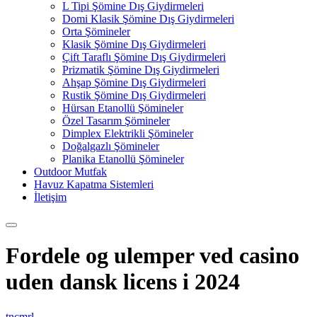
L Tipi Şömine Dış Giydirmeleri
Domi Klasik Şömine Dış Giydirmeleri
Orta Şömineler
Klasik Şömine Dış Giydirmeleri
Çift Taraflı Şömine Dış Giydirmeleri
Prizmatik Şömine Dış Giydirmeleri
Ahşap Şömine Dış Giydirmeleri
Rustik Şömine Dış Giydirmeleri
Hürsan Etanollü Şömineler
Özel Tasarım Şömineler
Dimplex Elektrikli Şömineler
Doğalgazlı Şömineler
Planika Etanollü Şömineler
Outdoor Mutfak
Havuz Kapatma Sistemleri
İletişim
Fordele og ulemper ved casino
uden dansk licens i 2024
tncmrl