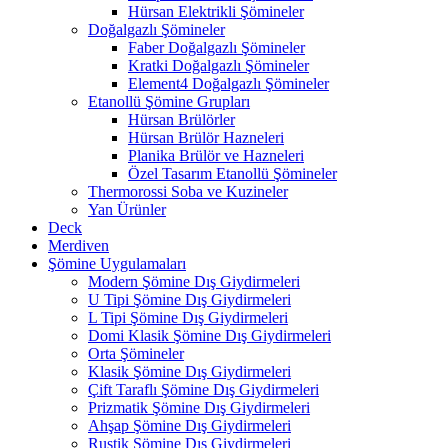
Hürsan Elektrikli Şömineler
Doğalgazlı Şömineler
Faber Doğalgazlı Şömineler
Kratki Doğalgazlı Şömineler
Element4 Doğalgazlı Şömineler
Etanollü Şömine Grupları
Hürsan Brülörler
Hürsan Brülör Hazneleri
Planika Brülör ve Hazneleri
Özel Tasarım Etanollü Şömineler
Thermorossi Soba ve Kuzineler
Yan Ürünler
Deck
Merdiven
Şömine Uygulamaları
Modern Şömine Dış Giydirmeleri
U Tipi Şömine Dış Giydirmeleri
L Tipi Şömine Dış Giydirmeleri
Domi Klasik Şömine Dış Giydirmeleri
Orta Şömineler
Klasik Şömine Dış Giydirmeleri
Çift Taraflı Şömine Dış Giydirmeleri
Prizmatik Şömine Dış Giydirmeleri
Ahşap Şömine Dış Giydirmeleri
Rustik Şömine Dış Giydirmeleri