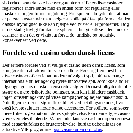
sikkerhed, som danske licenser garanterer. Ofte er disse casinoer
registreret i andre lande med en anden form for regulering eller
måske slet ingen formel regulering. For spilleren betyder det, at man
er på eget ansvar, når man vælger at spille på disse platforme, da den
danske myndighed ikke kan hjælpe ved tvister eller problemer. Dog
er det stadig lovligt for danske spillere at benytte disse udenlandske
casinoer, men det er vigtigt at forstå de juridiske og praktiske
konsekvenser ved dette.
Fordele ved casino uden dansk licens
Der er flere fordele ved at vælge et casino uden dansk licens, som
kan gøre dem attraktive for visse spillere. Først og fremmest har
disse casinoer ofte et langt bredere udvalg af spil, inklusiv mange
internationale tituleringer og nyere innovative spil, som ikke altid er
tilgængelige hos danske licenserede aktører. Dernæst tilbyder de ofte
større og mere risikofyldte bonusser, som kan inkludere cashback,
ingen omsætningskrav på visse kampagner og højere maksindskud.
Yderligere er der en større fleksibilitet ved betalingsmetoder, hvor
også kryptovalutaer nogle gange accepteres. For spillere, som søger
mere frihed og variation i deres spiloplevelse, kan denne type casino
være særdeles tiltalende. Mange udenlandske casinoer opererer også
med et stærkt fokus på brugeroplevelse, hurtige udbetalinger og
attraktive VIP-programmer
spil casino uden om rofus
.