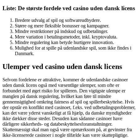
Liste: De største fordele ved casino uden dansk licens
Bredere udvalg af spil og softwareudbydere.
Større og mere fleksible bonusser og kampagner.
Mindre restriktioner på indskud og udbetalinger.
Mere variation i betalingsmetoder, inkl. kryptovaluta.
Mindre regulering kan betyde hurtigere innovation.
Mulighed for at spille på udenlandske spil, som ikke findes i
Danmark.
Ulemper ved casino uden dansk licens
Selvom fordelene er attraktive, kommer de udenlandske casinoer
uden dansk licens også med væsentlige ulemper, som ofte er
forbundet med øget risiko for spilleren. Den vigtigste ulempe er
manglen på dansk regulering, hvilket kan føre til mindre
gennemsigtighed omkring fairness af spil og spillerbeskyttelse. Hvis
der opstår en konflikt med casinoet, f.eks. ved udbetalingsproblemer,
kan det være yderst vanskeligt at få hjælp, da danske myndigheder
ikke dækker disse steder. Desuden kan sådanne casinoer have
dårligere sikkerheds- og databeskyttelsesforanstaltninger.
Skattemæssigt skal man også være opmærksom på, at gevinster fra
ikke-licenserede casinoer i nogle tilfælde kan være skattepligtige.