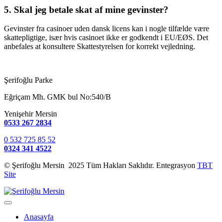
5. Skal jeg betale skat af mine gevinster?
Gevinster fra casinoer uden dansk licens kan i nogle tilfælde være
skattepligtige, især hvis casinoet ikke er godkendt i EU/EØS. Det
anbefales at konsultere Skattestyrelsen for korrekt vejledning.
Şerifoğlu Parke
Eğriçam Mh. GMK bul No:540/B
Yenişehir Mersin
0533 267 2834
0 532 725 85 52
0324 341 4522
© Şerifoğlu Mersin 2025 Tüm Hakları Saklıdır. Entegrasyon
TBT
Site
Anasayfa