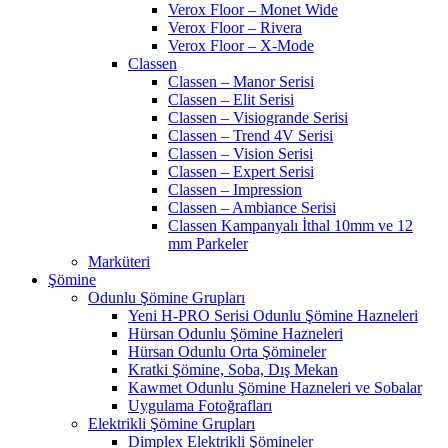
Verox Floor – Monet Wide
Verox Floor – Rivera
Verox Floor – X-Mode
Classen
Classen – Manor Serisi
Classen – Elit Serisi
Classen – Visiogrande Serisi
Classen – Trend 4V Serisi
Classen – Vision Serisi
Classen – Expert Serisi
Classen – Impression
Classen – Ambiance Serisi
Classen Kampanyalı İthal 10mm ve 12
mm Parkeler
Marküteri
Şömine
Odunlu Şömine Grupları
Yeni H-PRO Serisi Odunlu Şömine Hazneleri
Hürsan Odunlu Şömine Hazneleri
Hürsan Odunlu Orta Şömineler
Kratki Şömine, Soba, Dış Mekan
Kawmet Odunlu Şömine Hazneleri ve Sobalar
Uygulama Fotoğrafları
Elektrikli Şömine Grupları
Dimplex Elektrikli Şömineler