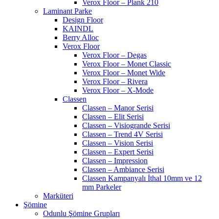
Verox Floor – Plank 210
Laminant Parke
Design Floor
KAINDL
Berry Alloc
Verox Floor
Verox Floor – Degas
Verox Floor – Monet Classic
Verox Floor – Monet Wide
Verox Floor – Rivera
Verox Floor – X-Mode
Classen
Classen – Manor Serisi
Classen – Elit Serisi
Classen – Visiogrande Serisi
Classen – Trend 4V Serisi
Classen – Vision Serisi
Classen – Expert Serisi
Classen – Impression
Classen – Ambiance Serisi
Classen Kampanyalı İthal 10mm ve 12
mm Parkeler
Marküteri
Şömine
Odunlu Şömine Grupları