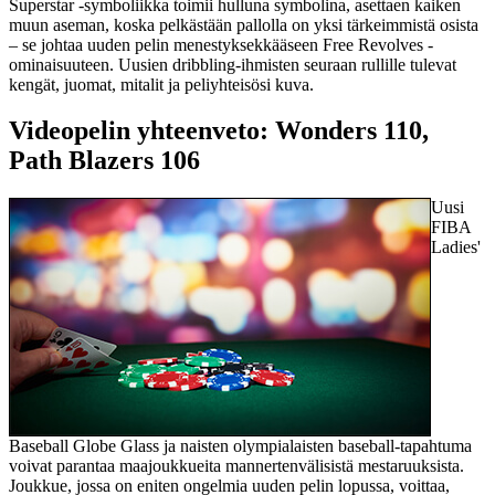
Superstar -symboliikka toimii hulluna symbolina, asettaen kaiken
muun aseman, koska pelkästään pallolla on yksi tärkeimmistä osista
– se johtaa uuden pelin menestyksekkääseen Free Revolves -
ominaisuuteen. Uusien dribbling-ihmisten seuraan rullille tulevat
kengät, juomat, mitalit ja peliyhteisösi kuva.
Videopelin yhteenveto: Wonders 110,
Path Blazers 106
Uusi
FIBA ​​
Ladies'
Baseball Globe Glass ja naisten olympialaisten baseball-tapahtuma
voivat parantaa maajoukkueita mannertenvälisistä mestaruuksista.
Joukkue, jossa on eniten ongelmia uuden pelin lopussa, voittaa,