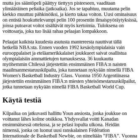
mutta jos sääntöpeli päättyy tiettyyn pisteeseen, vaaditaan
ylimääräinen peliaika (jatkoaika). Jos se tapahtuu, muutama pelin
kiekko muuttuu pähkinöiksi, ja kierto takaa voiton. Uusi ominaisuus
on entistä houkuttelevampi pelin 100 prosentin ilmaispyöräytyksissä,
joissa putoavat voitot sisältävät myös kertoimia. Tuloksena on
voittosarja, joka tuo lisää rahaa pelaajan lompakkoon.
Pelaajat kaikista kuudesta asutusta mantereesta nauttivat tällä
hetkellä NBA:sta. Ennen vuoden 1992 kesäolympialaisia ​​vain
eurooppalaiset ja eteläamerikkalaiset joukkueet saivat osallistua
olympialaisiin ammattietujen turnauksessa. 36 kuukautta
myöhemmin Chilessä järjestettiin ensimmäinen FIBA:n naisten
maailmanmestaruuskilpailu, joka tunnetaan nykyään nimellä FIBA ​​
Women's Basketball Industry Glass. Vuonna 1950 Argentiinassa
järjestettiin ensimmäinen FIBA:n miesten yhteisömestaruuskilpailut,
jotka tunnetaan nykyään nimellä FIBA ​​Basketball World Cup.
Käytä testiä
Kilpailua on jatkuvasti hallittu Youn ansiosta, jonka joukkue on
voittanut lähes kolme otsikkoa. Yhdysvallat voitti Kanadan
ensimmäisessä ottelussa, ja se pelasi lopulta ulkona. Heidän
nimensä, jonka on luonut uusi ranskalainen Fédération
Internationale de Basketball Newbie, on nimeltään "FIBA". Vuonna