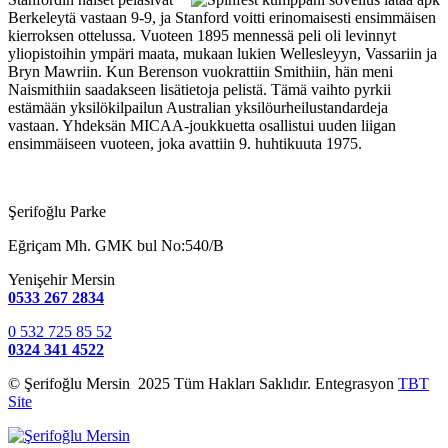
Berkeleytä vastaan ​​9-9, ja Stanford voitti erinomaisesti ensimmäisen
kierroksen ottelussa. Vuoteen 1895 mennessä peli oli levinnyt
yliopistoihin ympäri maata, mukaan lukien Wellesleyyn, Vassariin ja
Bryn Mawriin. Kun Berenson vuokrattiin Smithiin, hän meni
Naismithiin saadakseen lisätietoja pelistä. Tämä vaihto pyrkii
estämään yksilökilpailun Australian yksilöurheilustandardeja
vastaan. Yhdeksän MICAA-joukkuetta osallistui uuden liigan
ensimmäiseen vuoteen, joka avattiin 9. huhtikuuta 1975.
Şerifoğlu Parke
Eğriçam Mh. GMK bul No:540/B
Yenişehir Mersin
0533 267 2834
0 532 725 85 52
0324 341 4522
© Şerifoğlu Mersin 2025 Tüm Hakları Saklıdır. Entegrasyon
TBT
Site