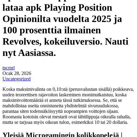
lataa apk Playing Position
Opinionilta vuodelta 2025 ja
100 prosenttia ilmainen
Revolves, kokeiluversio. Nauti
nyt Aasiassa.
tncmrl
Ocak 28, 2026
Uncategorized
Koska maksimivalinta on 0,10:stä (perusvaluutan sisällä) poikkeava,
uuden teoreettisen rajavoiton laskeminen monimutkaistuu, koska
maksimivoittomäärää ei anneta tässä tutkimuksessa. Se, että se
mahdollistaa useita onnistuneita yhdistelmiä sivuruudukossa,
parantaa siten todennäköisyyttä nopeampien voittojen sijaan.
Roomasta kotoisin olevat mestarit ovat tähtilippuja oikealla rahalla,
mutta se tarjoaa myös oikean tulon, esimerkiksi 10 tai 20 dollaria.
Yleisiä Microgamingin kolikkopelejä |