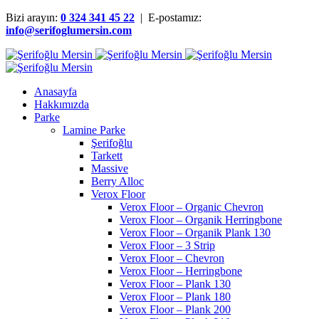
Bizi arayın:
0 324 341 45 22
| E-postamız:
info@serifoglumersin.com
Anasayfa
Hakkımızda
Parke
Lamine Parke
Şerifoğlu
Tarkett
Massive
Berry Alloc
Verox Floor
Verox Floor – Organic Chevron
Verox Floor – Organik Herringbone
Verox Floor – Organik Plank 130
Verox Floor – 3 Strip
Verox Floor – Chevron
Verox Floor – Herringbone
Verox Floor – Plank 130
Verox Floor – Plank 180
Verox Floor – Plank 200