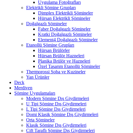
Uygulama Fotoğrafları
Elektrikli Şömine Grupları
Dimplex Elektrikli Şömineler
Hürsan Elektrikli Şömineler
Doğalgazlı Şömineler
Faber Doğalgazlı Şömineler
Kratki Doğalgazlı Şömineler
Element4 Doğalgazlı Şömineler
Etanollü Şömine Grupları
Hürsan Brülörler
Hürsan Brülör Hazneleri
Planika Brülör ve Hazneleri
Özel Tasarım Etanollü Şömineler
Thermorossi Soba ve Kuzineler
Yan Ürünler
Deck
Merdiven
Şömine Uygulamaları
Modern Şömine Dış Giydirmeleri
U Tipi Şömine Dış Giydirmeleri
L Tipi Şömine Dış Giydirmeleri
Domi Klasik Şömine Dış Giydirmeleri
Orta Şömineler
Klasik Şömine Dış Giydirmeleri
Çift Taraflı Şömine Dış Giydirmeleri