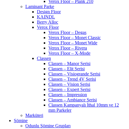
Verox Floor – Plank 210
Laminant Parke
Design Floor
KAINDL
Berry Alloc
Verox Floor
Verox Floor – Degas
Verox Floor – Monet Classic
Verox Floor – Monet Wide
Verox Floor – Rivera
Verox Floor – X-Mode
Classen
Classen – Manor Serisi
Classen – Elit Serisi
Classen – Visiogrande Serisi
Classen – Trend 4V Serisi
Classen – Vision Serisi
Classen – Expert Serisi
Classen – Impression
Classen – Ambiance Serisi
Classen Kampanyalı İthal 10mm ve 12
mm Parkeler
Marküteri
Şömine
Odunlu Şömine Grupları