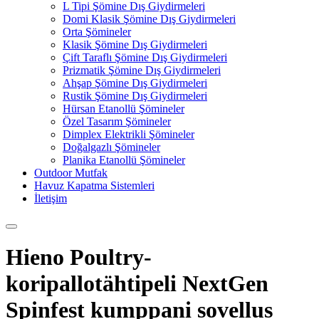
L Tipi Şömine Dış Giydirmeleri
Domi Klasik Şömine Dış Giydirmeleri
Orta Şömineler
Klasik Şömine Dış Giydirmeleri
Çift Taraflı Şömine Dış Giydirmeleri
Prizmatik Şömine Dış Giydirmeleri
Ahşap Şömine Dış Giydirmeleri
Rustik Şömine Dış Giydirmeleri
Hürsan Etanollü Şömineler
Özel Tasarım Şömineler
Dimplex Elektrikli Şömineler
Doğalgazlı Şömineler
Planika Etanollü Şömineler
Outdoor Mutfak
Havuz Kapatma Sistemleri
İletişim
Hieno Poultry-
koripallotähtipeli NextGen
Spinfest kumppani sovellus