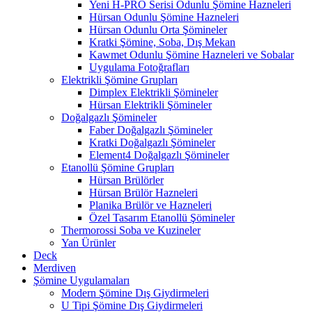
Yeni H-PRO Serisi Odunlu Şömine Hazneleri
Hürsan Odunlu Şömine Hazneleri
Hürsan Odunlu Orta Şömineler
Kratki Şömine, Soba, Dış Mekan
Kawmet Odunlu Şömine Hazneleri ve Sobalar
Uygulama Fotoğrafları
Elektrikli Şömine Grupları
Dimplex Elektrikli Şömineler
Hürsan Elektrikli Şömineler
Doğalgazlı Şömineler
Faber Doğalgazlı Şömineler
Kratki Doğalgazlı Şömineler
Element4 Doğalgazlı Şömineler
Etanollü Şömine Grupları
Hürsan Brülörler
Hürsan Brülör Hazneleri
Planika Brülör ve Hazneleri
Özel Tasarım Etanollü Şömineler
Thermorossi Soba ve Kuzineler
Yan Ürünler
Deck
Merdiven
Şömine Uygulamaları
Modern Şömine Dış Giydirmeleri
U Tipi Şömine Dış Giydirmeleri