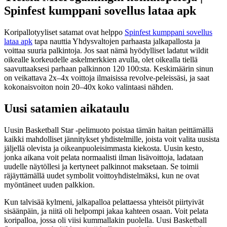
Spinfest kumppani sovellus lataa apk
Koripallotyyliset satamat ovat helppo
Spinfest kumppani sovellus
lataa apk
tapa nauttia Yhdysvaltojen parhaasta jalkapallosta ja
voittaa suuria palkintoja. Jos saat nämä hyödylliset ladatut wildit
oikealle korkeudelle askelmerkkien avulla, olet oikealla tiellä
saavuttaaksesi parhaan palkinnon 120 100:sta. Keskimäärin sinun
on veikattava 2x–4x voittoja ilmaisissa revolve-peleissäsi, ja saat
kokonaisvoiton noin 20–40x koko valintaasi nähden.
Uusi satamien aikataulu
Uusin Basketball Star -pelimuoto poistaa tämän haitan peittämällä
kaikki mahdolliset jännitykset yhdistelmille, joista voit valita uusista
jäljellä olevista ja oikeanpuoleisimmasta kiekosta. Uusin kesto,
jonka aikana voit pelata normaalisti ilman lisävoittoja, ladataan
uudelle näytöllesi ja kertyneet palkinnot maksetaan. Se toimii
räjäyttämällä uudet symbolit voittoyhdistelmäksi, kun ne ovat
myöntäneet uuden palkkion.
Kun talvisää kylmeni, jalkapalloa pelattaessa yhteisöt piirtyivät
sisäänpäin, ja niitä oli helpompi jakaa kahteen osaan. Voit pelata
koripalloa, jossa oli viisi kummallakin puolella. Uusi Basketball