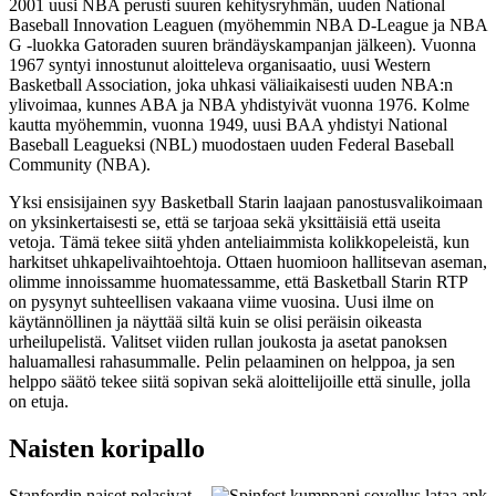
2001 uusi NBA perusti suuren kehitysryhmän, uuden National
Baseball Innovation Leaguen (myöhemmin NBA D-League ja NBA
G -luokka Gatoraden suuren brändäyskampanjan jälkeen). Vuonna
1967 syntyi innostunut aloitteleva organisaatio, uusi Western
Basketball Association, joka uhkasi väliaikaisesti uuden NBA:n
ylivoimaa, kunnes ABA ja NBA yhdistyivät vuonna 1976. Kolme
kautta myöhemmin, vuonna 1949, uusi BAA yhdistyi National
Baseball Leagueksi (NBL) muodostaen uuden Federal Baseball
Community (NBA).
Yksi ensisijainen syy Basketball Starin laajaan panostusvalikoimaan
on yksinkertaisesti se, että se tarjoaa sekä yksittäisiä että useita
vetoja. Tämä tekee siitä yhden anteliaimmista kolikkopeleistä, kun
harkitset uhkapelivaihtoehtoja. Ottaen huomioon hallitsevan aseman,
olimme innoissamme huomatessamme, että Basketball Starin RTP
on pysynyt suhteellisen vakaana viime vuosina. Uusi ilme on
käytännöllinen ja näyttää siltä kuin se olisi peräisin oikeasta
urheilupelistä. Valitset viiden rullan joukosta ja asetat panoksen
haluamallesi rahasummalle. Pelin pelaaminen on helppoa, ja sen
helppo säätö tekee siitä sopivan sekä aloittelijoille että sinulle, jolla
on etuja.
Naisten koripallo
Stanfordin naiset pelasivat