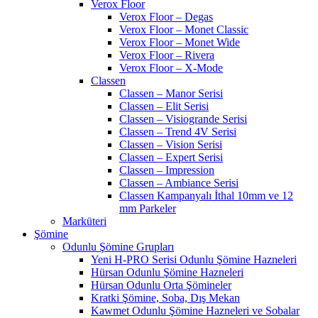
Verox Floor
Verox Floor – Degas
Verox Floor – Monet Classic
Verox Floor – Monet Wide
Verox Floor – Rivera
Verox Floor – X-Mode
Classen
Classen – Manor Serisi
Classen – Elit Serisi
Classen – Visiogrande Serisi
Classen – Trend 4V Serisi
Classen – Vision Serisi
Classen – Expert Serisi
Classen – Impression
Classen – Ambiance Serisi
Classen Kampanyalı İthal 10mm ve 12
mm Parkeler
Marküteri
Şömine
Odunlu Şömine Grupları
Yeni H-PRO Serisi Odunlu Şömine Hazneleri
Hürsan Odunlu Şömine Hazneleri
Hürsan Odunlu Orta Şömineler
Kratki Şömine, Soba, Dış Mekan
Kawmet Odunlu Şömine Hazneleri ve Sobalar