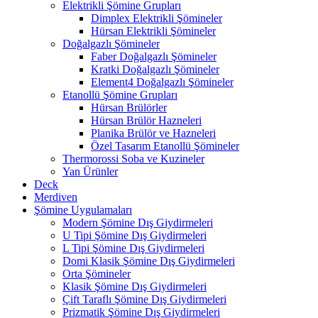
Elektrikli Şömine Grupları
Dimplex Elektrikli Şömineler
Hürsan Elektrikli Şömineler
Doğalgazlı Şömineler
Faber Doğalgazlı Şömineler
Kratki Doğalgazlı Şömineler
Element4 Doğalgazlı Şömineler
Etanollü Şömine Grupları
Hürsan Brülörler
Hürsan Brülör Hazneleri
Planika Brülör ve Hazneleri
Özel Tasarım Etanollü Şömineler
Thermorossi Soba ve Kuzineler
Yan Ürünler
Deck
Merdiven
Şömine Uygulamaları
Modern Şömine Dış Giydirmeleri
U Tipi Şömine Dış Giydirmeleri
L Tipi Şömine Dış Giydirmeleri
Domi Klasik Şömine Dış Giydirmeleri
Orta Şömineler
Klasik Şömine Dış Giydirmeleri
Çift Taraflı Şömine Dış Giydirmeleri
Prizmatik Şömine Dış Giydirmeleri