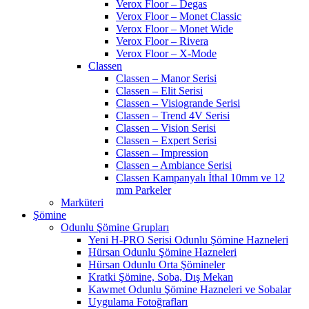
Verox Floor – Degas
Verox Floor – Monet Classic
Verox Floor – Monet Wide
Verox Floor – Rivera
Verox Floor – X-Mode
Classen
Classen – Manor Serisi
Classen – Elit Serisi
Classen – Visiogrande Serisi
Classen – Trend 4V Serisi
Classen – Vision Serisi
Classen – Expert Serisi
Classen – Impression
Classen – Ambiance Serisi
Classen Kampanyalı İthal 10mm ve 12
mm Parkeler
Marküteri
Şömine
Odunlu Şömine Grupları
Yeni H-PRO Serisi Odunlu Şömine Hazneleri
Hürsan Odunlu Şömine Hazneleri
Hürsan Odunlu Orta Şömineler
Kratki Şömine, Soba, Dış Mekan
Kawmet Odunlu Şömine Hazneleri ve Sobalar
Uygulama Fotoğrafları