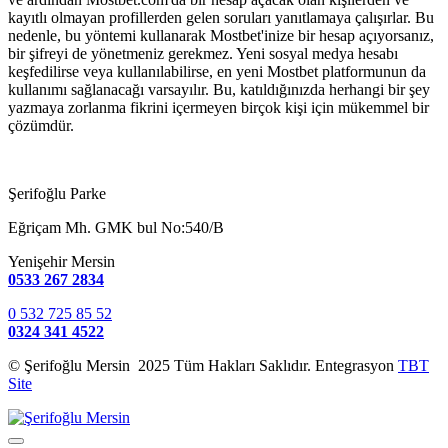
kayıtlı olmayan profillerden gelen soruları yanıtlamaya çalışırlar. Bu
nedenle, bu yöntemi kullanarak Mostbet'inize bir hesap açıyorsanız,
bir şifreyi de yönetmeniz gerekmez. Yeni sosyal medya hesabı
keşfedilirse veya kullanılabilirse, en yeni Mostbet platformunun da
kullanımı sağlanacağı varsayılır. Bu, katıldığınızda herhangi bir şey
yazmaya zorlanma fikrini içermeyen birçok kişi için mükemmel bir
çözümdür.
Şerifoğlu Parke
Eğriçam Mh. GMK bul No:540/B
Yenişehir Mersin
0533 267 2834
0 532 725 85 52
0324 341 4522
© Şerifoğlu Mersin 2025 Tüm Hakları Saklıdır. Entegrasyon
TBT
Site