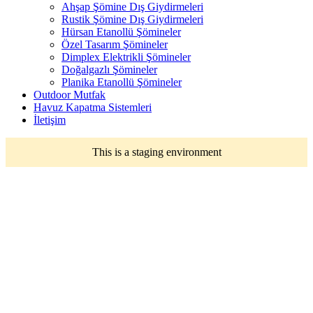
Ahşap Şömine Dış Giydirmeleri
Rustik Şömine Dış Giydirmeleri
Hürsan Etanollü Şömineler
Özel Tasarım Şömineler
Dimplex Elektrikli Şömineler
Doğalgazlı Şömineler
Planika Etanollü Şömineler
Outdoor Mutfak
Havuz Kapatma Sistemleri
İletişim
This is a staging environment