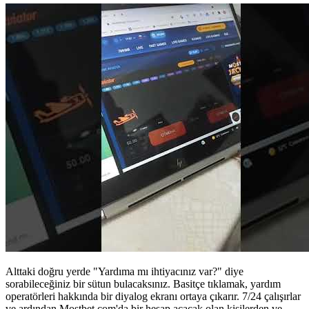
Alttaki doğru yerde "Yardıma mı ihtiyacınız var?" diye
sorabileceğiniz bir sütun bulacaksınız. Basitçe tıklamak, yardım
operatörleri hakkında bir diyalog ekranı ortaya çıkarır. 7/24 çalışırlar
ve ardından Mostbet.com'da bir hesap açacak olan kişilerden ve