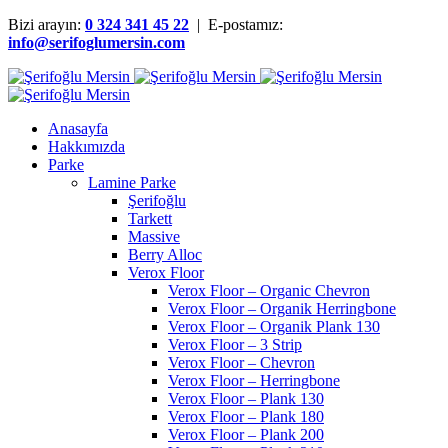
Bizi arayın:
0 324 341 45 22
| E-postamız:
info@serifoglumersin.com
Anasayfa
Hakkımızda
Parke
Lamine Parke
Şerifoğlu
Tarkett
Massive
Berry Alloc
Verox Floor
Verox Floor – Organic Chevron
Verox Floor – Organik Herringbone
Verox Floor – Organik Plank 130
Verox Floor – 3 Strip
Verox Floor – Chevron
Verox Floor – Herringbone
Verox Floor – Plank 130
Verox Floor – Plank 180
Verox Floor – Plank 200