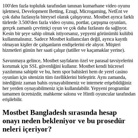
100'den fazla topluluk tarafından tanınan kumarhane video oyunu
işletmesi, Development Betting, Ezugi, Microgaming, NetEnt ve
çok daha fazlasıyla bireysel olarak çalışıyoruz. Mostbet ayrıca farklı
türlerde 3.500'den fazla video oyunu, portlar, çarpışma oyunları,
gerçek zamanlı çevrimiçi oyun ve çok daha fazlasını da sağlıyor.
Kesin bir şeye sahip olmak istiyorsanız, yepyeni görünümlü kulübü
kullanmalısınız. Sadece Mostbet kullanıcıları değil, ayrıca kayıtlı
olmayan kişiler de çalışanların endişelerini ele alıyor. Müşteri
hizmetleri günün her saati çalışır (tatiller ve kaçamaklar yerine).
Savunmaya gelince, Mostbet sayfaların özel ve parasal tavsiyelerini
korumak için SSL güvenliğini kullanır. Mostbet kendi hücresel
yazılımına sahiptir ve bu, hem spor bahisleri hem de yerel casino
oyunları için sitenizin tüm özelliklerini birleştirir. Aynı zamanda,
istediğiniz zaman bahis oynayabilmeniz ve internete erişebildiğiniz
her yerden oynayabilmeniz için kullanılabilir. Yepyeni programlar
tamamen ücretsizdir, mahkeme salonu ve Hintli oyuncular tarafından
erişilebilir.
Mostbet Bangladesh sırasında hesap
onayı neden bekleniyor ve bu prosedür
neleri içeriyor?