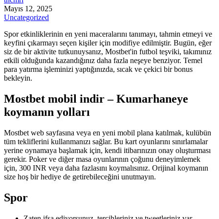
Mayıs 12, 2025
Uncategorized
Spor etkinliklerinin en yeni maceralarını tanımayı, tahmin etmeyi ve
keyfini çıkarmayı seçen kişiler için modifiye edilmiştir. Bugün, eğer
siz de bir aktivite tutkunuysanız, Mostbet'in futbol teşviki, takımınız
etkili olduğunda kazandığınız daha fazla neşeye benziyor.
Temel
para yatırma işleminizi yaptığınızda, sıcak ve çekici bir bonus
bekleyin.
Mostbet mobil indir – Kumarhaneye
koymanın yolları
Mostbet web sayfasına veya en yeni mobil plana katılmak, kulübün
tüm tekliflerini kullanmanızı sağlar. Bu kart oyunlarını sınırlamalar
yerine oynamaya başlamak için, kendi itibarınızın onay oluşturması
gerekir. Poker ve diğer masa oyunlarının çoğunu deneyimlemek
için, 300 INR veya daha fazlasını koymalısınız. Orijinal koymanın
size hoş bir hediye de getirebileceğini unutmayın.
Spor
Zaten ifşa ediyorsunuz, tercihleriniz ve tweetleriniz var –