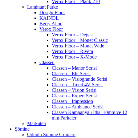
Verox Floor – Plank 210
Laminant Parke
Design Floor
KAINDL
Berry Alloc
Verox Floor
Verox Floor – Degas
Verox Floor – Monet Classic
Verox Floor – Monet Wide
Verox Floor – Rivera
Verox Floor – X-Mode
Classen
Classen – Manor Serisi
Classen – Elit Serisi
Classen – Visiogrande Serisi
Classen – Trend 4V Serisi
Classen – Vision Serisi
Classen – Expert Serisi
Classen – Impression
Classen – Ambiance Serisi
Classen Kampanyalı İthal 10mm ve 12
mm Parkeler
Marküteri
Şömine
Odunlu Şömine Grupları