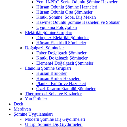
Yeni H-PRO Serisi Odunlu Şömine Hazneleri
Hürsan Odunlu Şömine Hazneleri
Hürsan Odunlu Orta Şömineler
Kratki Şömine, Soba, Dış Mekan
Kawmet Odunlu Şömine Hazneleri ve Sobalar
Uygulama Fotoğrafları
Elektrikli Şömine Grupları
Dimplex Elektrikli Şömineler
Hürsan Elektrikli Şömineler
Doğalgazlı Şömineler
Faber Doğalgazlı Şömineler
Kratki Doğalgazlı Şömineler
Element4 Doğalgazlı Şömineler
Etanollü Şömine Grupları
Hürsan Brülörler
Hürsan Brülör Hazneleri
Planika Brülör ve Hazneleri
Özel Tasarım Etanollü Şömineler
Thermorossi Soba ve Kuzineler
Yan Ürünler
Deck
Merdiven
Şömine Uygulamaları
Modern Şömine Dış Giydirmeleri
U Tipi Şömine Dış Giydirmeleri