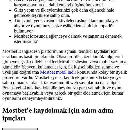
karışıma oyunu da dahil etmeyi düşündünüz mü?
Giriş yapın ve ilk eylemlerinizi çok daha eğlenceli hale
getirecek teşviklere sahip olun.
Tüm canlı yerel casino aktiviteleri aslında tam burada yer
alıyor ve oyununuzda size eşlik eden canlı bir hoparlör
bulunuyor.
Mostbet lotosunda eğlenceye dalmak ve şansınızı denemek
ister misiniz?
Mostbet Bangladesh platformunu açmak, temsilci faydaları için
tasarlanmış basit bir tekniktir. Olası profiller, özel kimlik bilgilerini
girmeye teşvik edilebilecekleri Mostbet sitesine veya mobil yazılıma
gitmelidir. Yepyeni kullanıcılar için, ilk kişisel bilgileri sunma ve
üyeliğini doğrulama
Mostbet mobil indir
konusunda kolay bir üyelik
prosedürü vardır. Mostbet ayrıca, kendi ekipmanınızda tarayıcıya
sahip olmanıza olanak tanıyan mobil web sayfalarına da sahiptir.
Potansiyel olarak kaydolabilir, hesabınıza para yatırabilir ve oyun
oynamaya başlayabilir veya gerçek bir gelir elde etmek için kumar
oyunlarını deneyimleyebilirsiniz.
Mostbet'e kaydolmak için adım adım
ipuçları