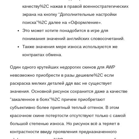
качеству%2C нажав в правой военностратегических
экрана на кнопку “Дополнительные настройки
поиска”%2C далее на «Оформление».
Это может хотите понадобится в игре для
понимания значений английских словосочетаний.
Также значения мере износа используются же
контрактах обмена.
Один одного крутейших недорогих скинов для AWP
невозможно приобрести в разы дешевле%2C если
раскраска мелких деталей ддя вас не существует
значения. Основной рисунок сохранится даже а качестве
“закаленное в боях”%2C причем приобретают
субъективно более приятный теплый оттенок. В этом
красочном скине потертости отсутствуют только с самой
большой степенью износа. Но рисунок всё а теряет в
контрастности ввиду проявления предназначенного