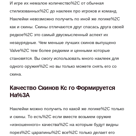
И игре их немалое количество%2C от обычная
стилизованных%2C до наклеек про игроков и команд.
Наклейки невозможно получить по иной же логике%2C
как и скины. Скины отличаются друг спасась друга своей
редкое%2C это самый двусмысленный аспект их
незаурядные. Чем меньше лучших скинов выпущено
Valve%2C тем более редкими и ценными которые
становятся. Вы смогу использовать много наклеек для
одного оружия%2C но вы только можете снять его со
скина.
Качество Скинов Кс го Формируется
На%3A
Наклейки можно получить по какой же логике%2C только
и скины. То есть%2C если вместе возьмем оружие
«изношенного» качества%2C на которым будут видны
порез%2C царапины%2C все%2C только делает его