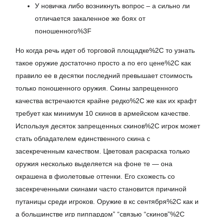
У новичка либо возникнуть вопрос – а сильно ли
отличается закаленное же боях от
поношенного%3F
Но когда речь идет об торговой площадке%2C то узнать
такое оружие достаточно просто а по его цене%2C как
правило ее в десятки последний превышает стоимость
только поношенного оружия. Скины запрещенного
качества встречаются крайне редко%2C же как их крафт
требует как минимум 10 скинов в армейском качестве.
Используя десяток запрещенных скинов%2C игрок может
стать обладателем единственного скина с
засекреченным качеством. Цветовая раскраска только
оружия несколько выделяется на фоне те — она
окрашена в фиолетовые оттенки. Его схожесть со
засекреченными скинами часто становится причиной
путаницы среди игроков. Оружие в кс сентября%2C как и
а большинстве игр пиппардом” “связью “скинов”%2C