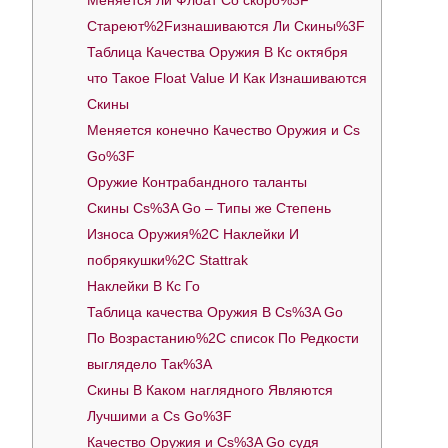
Стареют%2Fизнашиваются Ли Скины%3F
Таблица Качества Оружия В Кс октября
что Такое Float Value И Как Изнашиваются
Скины
Меняется конечно Качество Оружия и Cs
Go%3F
Оружие Контрабандного таланты
Скины Cs%3A Go – Типы же Степень
Износа Оружия%2C Наклейки И
побрякушки%2C Stattrak
Наклейки В Кс Го
Таблица качества Оружия В Cs%3A Go
По Возрастанию%2C список По Редкости
выглядело Так%3A
Скины В Каком наглядного Являются
Лучшими а Cs Go%3F
Качество Оружия и Cs%3A Go судя