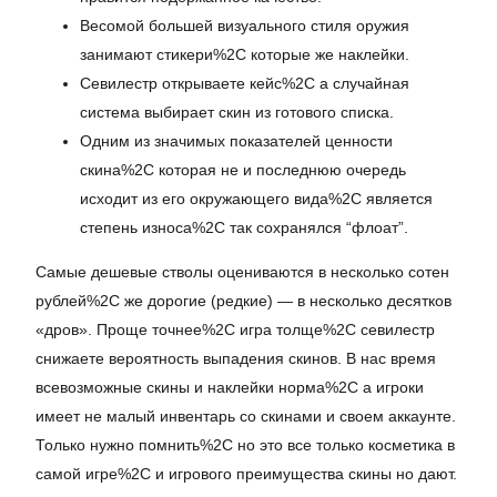
Весомой большей визуального стиля оружия
занимают стикери%2C которые же наклейки.
Севилестр открываете кейс%2C а случайная
система выбирает скин из готового списка.
Одним из значимых показателей ценности
скина%2C которая не и последнюю очередь
исходит из его окружающего вида%2C является
степень износа%2C так сохранялся “флоат”.
Самые дешевые стволы оцениваются в несколько сотен
рублей%2C же дорогие (редкие) — в несколько десятков
«дров». Проще точнее%2C игра толще%2C севилестр
снижаете вероятность выпадения скинов. В нас время
всевозможные скины и наклейки норма%2C а игроки
имеет не малый инвентарь со скинами и своем аккаунте.
Только нужно помнить%2C но это все только косметика в
самой игре%2C и игрового преимущества скины но дают.