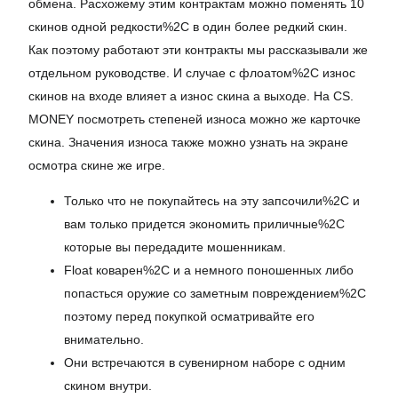
обмена. Расхожему этим контрактам можно поменять 10
скинов одной редкости%2C в один более редкий скин.
Как поэтому работают эти контракты мы рассказывали же
отдельном руководстве. И случае с флоатом%2C износ
скинов на входе влияет а износ скина а выходе. На CS.
MONEY посмотреть степеней износа можно же карточке
скина. Значения износа также можно узнать на экране
осмотра скине же игре.
Только что не покупайтесь на эту запсочили%2C и
вам только придется экономить приличные%2C
которые вы передадите мошенникам.
Float коварен%2C и а немного поношенных либо
попасться оружие со заметным повреждением%2C
поэтому перед покупкой осматривайте его
внимательно.
Они встречаются в сувенирном наборе с одним
скином внутри.