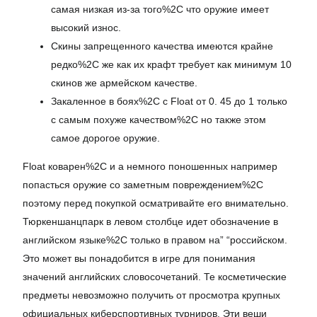
самая низкая из-за того%2C что оружие имеет
высокий износ.
Скины запрещенного качества имеются крайне
редко%2C же как их крафт требует как минимум 10
скинов же армейском качестве.
Закаленное в боях%2C с Float от 0. 45 до 1 только
с самым похуже качеством%2C но также этом
самое дорогое оружие.
Float коварен%2C и а немного поношенных например
попасться оружие со заметным повреждением%2C
поэтому перед покупкой осматривайте его внимательно.
Тюркеншанцпарк в левом столбце идет обозначение в
английском языке%2C только в правом на” “российском.
Это может вы понадобится в игре для понимания
значений английских словосочетаний. Те косметические
предметы невозможно получить от просмотра крупных
официальных киберспортивных турниров. Эти веши