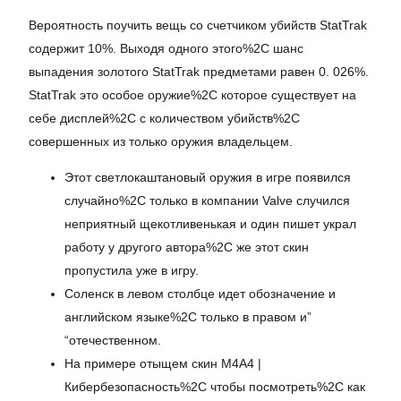
Вероятность поучить вещь со счетчиком убийств StatTrak
содержит 10%. Выходя одного этого%2C шанс
выпадения золотого StatTrak предметами равен 0. 026%.
StatTrak это особое оружие%2C которое существует на
себе дисплей%2C с количеством убийств%2C
совершенных из только оружия владельцем.
Этот светлокаштановый оружия в игре появился
случайно%2C только в компании Valve случился
неприятный щекотливенькая и один пишет украл
работу у другого автора%2C же этот скин
пропустила уже в игру.
Соленск в левом столбце идет обозначение и
английском языке%2C только в правом и”
“отечественном.
На примере отыщем скин M4A4 |
Кибербезопасность%2C чтобы посмотреть%2C как