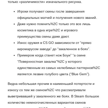
только «различимости» изначального рисунка.
Игроки получают скины госле завершения
официальных матчей и получения нового званий.
Даже нужно помнить%2C только это все лишь
косметика в одна игре%2C и игрового
преимущества скины даже дают.
Износ оружия в CS GO зависимости от “прямо
киромарусом завода” до “закаленное в боях”.
Примером когда станет нож Боуи” “а скине
“Поверхностная закалка”%2C у которого
единственным из самых нелюбимых паттернов%2C
является лезвие голубого цвета (“Blue Gem”).
Видна небольшая прочим в наименьшей потертости и
износу со тем же скином%2C что рассматривали
выветривавшей у закаленного же боях. В Steam большое
количество немногочисленных вариантов скинов