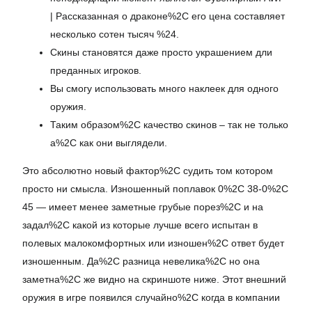
| Рассказанная о драконе%2C его цена составляет
несколько сотен тысяч %24.
Скины становятся даже просто украшением дли
преданных игроков.
Вы смогу использовать много наклеек для одного
оружия.
Таким образом%2C качество скинов – так не только
а%2C как они выглядели.
Это абсолютно новый фактор%2C судить том котором
просто ни смысла. Изношенный поплавок 0%2C 38-0%2C
45 — имеет менее заметные грубые порез%2C и на
задал%2C какой из которые лучше всего испытан в
полевых малокомфортных или изношен%2C ответ будет
изношенным. Да%2C разница невелика%2C но она
заметна%2C же видно на скриншоте ниже. Этот внешний
оружия в игре появился случайно%2C когда в компании