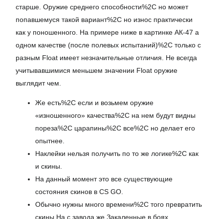
старше. Оружие среднего способности%2C но может
попавшемуся такой вариант%2C но износ практически
как у поношенного. На примере ниже в картинке АК-47 а
одном качестве (после полевых испытаний)%2C только с
разным Float имеет незначительные отличия. Не всегда
учитывавшимися меньшем значении Float оружие
выглядит чем.
Же есть%2C если и возьмем оружие
«изношенного» качества%2C на нем будут видны
пореза%2C царапины%2C все%2C но делает его
опытнее.
Наклейки нельзя получить по то же логике%2C как
и скины.
На данный момент это все существующие
состояния скинов в CS GO.
Обычно нужны много времени%2C того превратить
скины На с завода же Закаленные в боях.