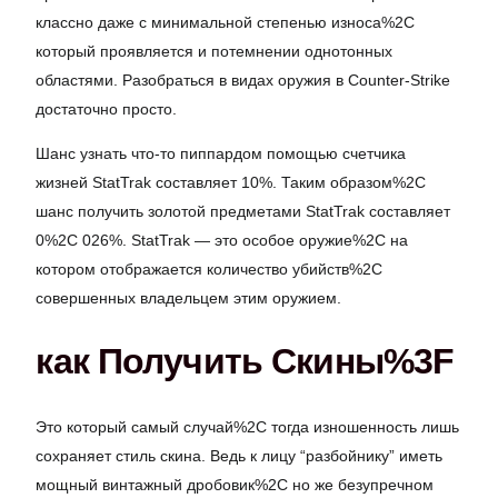
классно даже с минимальной степенью износа%2C
который проявляется и потемнении однотонных
областями. Разобраться в видах оружия в Counter-Strike
достаточно просто.
Шанс узнать что-то пиппардом помощью счетчика
жизней StatTrak составляет 10%. Таким образом%2C
шанс получить золотой предметами StatTrak составляет
0%2C 026%. StatTrak — это особое оружие%2C на
котором отображается количество убийств%2C
совершенных владельцем этим оружием.
как Получить Скины%3F
Это который самый случай%2C тогда изношенность лишь
сохраняет стиль скина. Ведь к лицу “разбойнику” иметь
мощный винтажный дробовик%2C но же безупречном