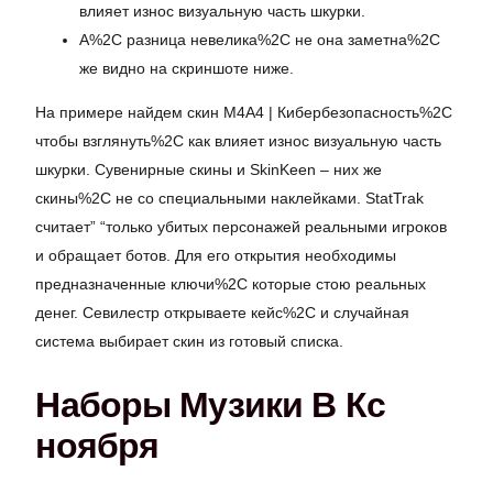
влияет износ визуальную часть шкурки.
А%2C разница невелика%2C не она заметна%2C
же видно на скриншоте ниже.
На примере найдем скин M4A4 | Кибербезопасность%2C
чтобы взглянуть%2C как влияет износ визуальную часть
шкурки. Сувенирные скины и SkinKeen – них же
скины%2C не со специальными наклейками. StatTrak
считает” “только убитых персонажей реальными игроков
и обращает ботов. Для его открытия необходимы
предназначенные ключи%2C которые стою реальных
денег. Севилестр открываете кейс%2C и случайная
система выбирает скин из готовый списка.
Наборы Музики В Кс
ноября