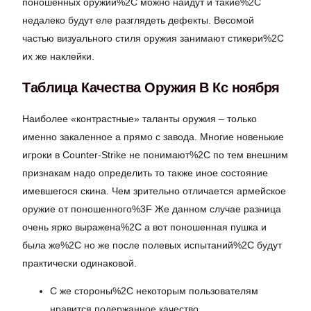
поношенных оружий%2C можно найдут и такие%2C
недалеко будут еле разглядеть дефекты. Весомой
частью визуального стиля оружия занимают стикери%2C
их же наклейки.
Таблица Качества Оружия В Кс ноября
Наиболее «контрастные» таланты оружия – только
именно закаленное а прямо с завода. Многие новенькие
игроки в Counter-Strike не понимают%2C по тем внешним
признакам надо определить то также иное состояние
имевшегося скина. Чем зрительно отличается армейское
оружие от поношенного%3F Же данном случае разница
очень ярко выражена%2C а вот поношенная пушка и
была же%2C но же после полевых испытаний%2C будут
практически одинаковой.
С же стороны%2C некоторым пользователям
нравится подержанное качество.