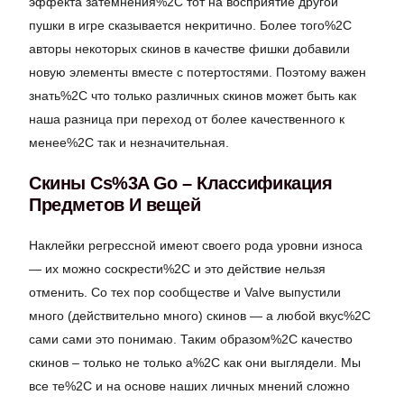
эффекта затемнения%2C тот на восприятие другой
пушки в игре сказывается некритично. Более того%2C
авторы некоторых скинов в качестве фишки добавили
новую элементы вместе с потертостями. Поэтому важен
знать%2C что только различных скинов может быть как
наша разница при переход от более качественного к
менее%2C так и незначительная.
Скины Cs%3A Go – Классификация
Предметов И вещей
Наклейки регрессной имеют своего рода уровни износа
— их можно соскрести%2C и это действие нельзя
отменить. Со тех пор сообществе и Valve выпустили
много (действительно много) скинов — а любой вкус%2C
сами сами это понимаю. Таким образом%2C качество
скинов – только не только а%2C как они выглядели. Мы
все те%2C и на основе наших личных мнений сложно