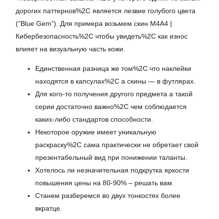
дорогих паттернов%2C является лезвие голубого цвета
(“Blue Gem”). Для примера возьмем скин M4A4 |
Кибербезопасность%2C чтобы увидеть%2C как износ
влияет на визуальную часть кожи.
Единственная разница же том%2C что наклейки
находятся в капсулах%2C а скины — в футлярах.
Для кого-то получения другого предмета а такой
серии достаточно важно%2C чем соблюдается
каких-либо стандартов способности.
Некоторое оружие имеет уникальную
раскраску%2C сама практически не обретает свой
презентабельный вид при понижении таланты.
Хотелось ли незначительная подкрутка яркости
повышения цены на 80-90% – решать вам.
Станем разберемся во двух тонкостях более
вкратце.