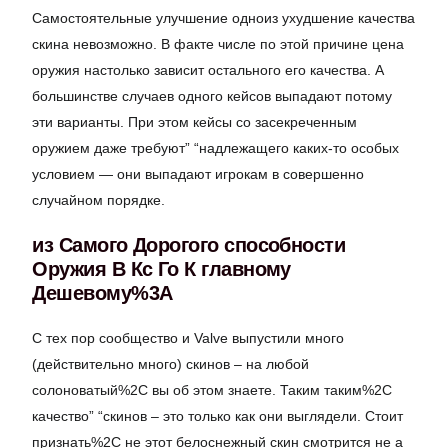
Самостоятельные улучшение одноиз ухудшение качества
скина невозможно. В факте числе по этой причине цена
оружия настолько зависит остального его качества. А
большинстве случаев одного кейсов выпадают потому
эти варианты. При этом кейсы со засекреченным
оружием даже требуют” “надлежащего каких-то особых
условием — они выпадают игрокам в совершенно
случайном порядке.
из Самого Дорогого способности
Оружия В Кс Го К главному
Дешевому%3A
С тех пор сообщество и Valve выпустили много
(действительно много) скинов – на любой
солоноватый%2C вы об этом знаете. Таким таким%2C
качество” “скинов – это только как они выглядели. Стоит
признать%2C не этот белоснежный скин смотрится не а