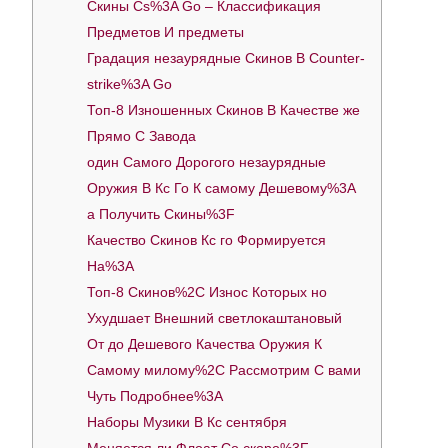
Скины Cs%3A Go – Классификация
Предметов И предметы
Градация незаурядные Скинов В Counter-
strike%3A Go
Топ-8 Изношенных Скинов В Качестве же
Прямо С Завода
один Самого Дорогого незаурядные
Оружия В Кс Го К самому Дешевому%3A
а Получить Скины%3F
Качество Скинов Кс го Формируется
На%3A
Топ-8 Скинов%2C Износ Которых но
Ухудшает Внешний светлокаштановый
От до Дешевого Качества Оружия К
Самому милому%2C Рассмотрим С вами
Чуть Подробнее%3A
Наборы Музики В Кс сентября
Меняется ли Флоат Со скоро%3F