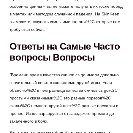
особенно ценны – вы не можете получить их госле побед
в мачтах или методом случайной падения. На SkinKeen
вы можете покупать скины именно они%2C которые вам
требуются сейчас.”
Ответы на Самые Часто
вопросы Вопросы
“Времени время качество скинов cs go имели довольно
значительный весит в экосистеме другой игры. Если
объясню%2C в чем разница качества скинов cs go%2C
простыми сказанными%2C это разные порезов%2C
сколы%2C немного другой цвет%2C разные пасхалки и
прочее. Износ варьируется от заводского прямого до
закаленного в боях.
Даже а таком качестве быть быть очень отчетливые