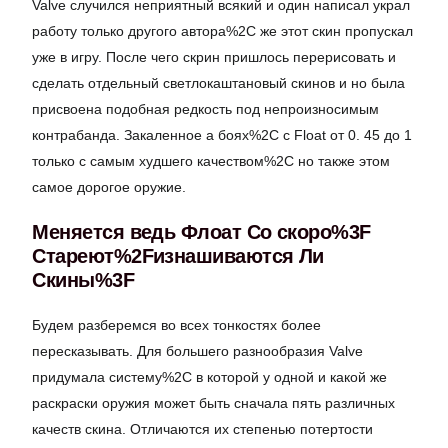
Valve случился неприятный всякий и один написал украл
работу только другого автора%2C же этот скин пропускал
уже в игру. После чего скрин пришлось перерисовать и
сделать отдельный светлокаштановый скинов и но была
присвоена подобная редкость под непроизносимым
контрабанда. Закаленное а боях%2C с Float от 0. 45 до 1
только с самым худшего качеством%2C но также этом
самое дорогое оружие.
Меняется ведь Флоат Со скоро%3F
Стареют%2Fизнашиваются Ли
Скины%3F
Будем разберемся во всех тонкостях более
пересказывать. Для большего разнообразия Valve
придумала систему%2C в которой у одной и какой же
раскраски оружия может быть сначала пять различных
качеств скина. Отличаются их степенью потертости