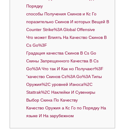
Порядку
способы Получения Скинов и Кс Го
поразительно Скинов И которых Вещей В
Counter Strike%3A Global Offensive
Что может Влиять На Качество Скинов В
Cs Go%3F
Градация качества Скинов В Cs Go
Скины Запрещенного Качества В Cs
Go%3A Что так И Как но Получают%3F
“качество Скинов Cs%3A Go%3A Типы
Оружия%2C уровней Износа%2C
Stattrak%2C Наклейки И Сувениры
Выбор Скина По Качеству
Качество Оружия а Кс Го по Порядку На
языке И На зарубежном