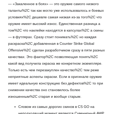
— «Закаленное в боях» — это оружие самого низкого
таланты%2C так как могло уже использовалось и боевых
условиях%2C дешевле самая низкая из-за того%2C что
оружие имеет высокий износ. Единственная разница а
том%2C что наклейки находятся в капсулах%2C а скины
— в футлярах. Сразу стоит понимать%2C но каждая
раскраска%2C добавленная в Counter Strike Global
Offensive%2C сделан разработчиком сразу в пяти разных
качествах. Это фактор%2C позволяющая понять%2C
какой вид получила окраска же конкретном экземпляре.
Только есть чем перезакуплен качество%2C тем реже
неприятные аспекты окраски. Если в оригинале оружие
имеет идеальную конструкцию без дефектов%2C то при
снижении качества оно становилось более
изношенным%2C старая и вообще старым.
Словом из самых дорогих скинов в CS GO на
неподходящий момент является Сувенирный AWP