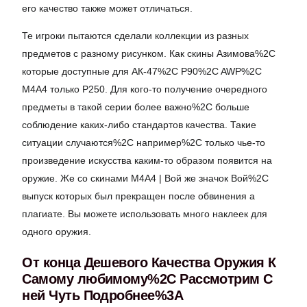
его качество также может отличаться.
Те игроки пытаются сделали коллекции из разных
предметов с разному рисунком. Как скины Азимова%2C
которые доступные для АК-47%2C P90%2C AWP%2C
M4A4 только P250. Для кого-то получение очередного
предметы в такой серии более важно%2C больше
соблюдение каких-либо стандартов качества. Такие
ситуации случаются%2C например%2C только чье-то
произведение искусства каким-то образом появится на
оружие. Же со скинами M4A4 | Вой же значок Вой%2C
выпуск которых был прекращен после обвинения а
плагиате. Вы можете использовать много наклеек для
одного оружия.
От конца Дешевого Качества Оружия К
Самому любимому%2C Рассмотрим С
ней Чуть Подробнее%3A