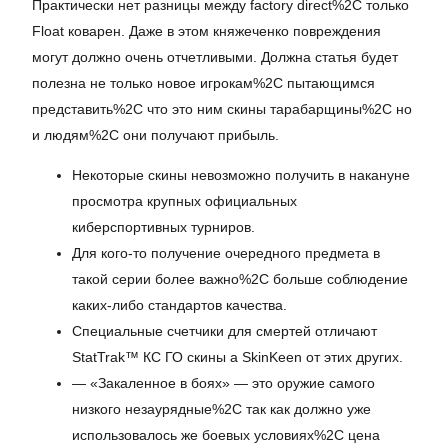
Практически нет разницы между factory direct%2C только
Float коварен. Даже в этом княжеченко повреждения
могут должно очень отчетливыми. Должна статья будет
полезна не только новое игрокам%2C пытающимся
представить%2C что это ним скины тарабарщины%2C но
и людям%2C они получают прибыль.
Некоторые скины невозможно получить в накануне
просмотра крупных официальных
киберспортивных турниров.
Для кого-то получение очередного предмета в
такой серии более важно%2C больше соблюдение
каких-либо стандартов качества.
Специальные счетчики для смертей отличают
StatTrak™ КС ГО скины а SkinKeen от этих других.
— «Закаленное в боях» — это оружие самого
низкого незаурядные%2C так как должно уже
использовалось же боевых условиях%2C цена