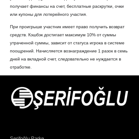
получает финансы на счет, бесплатные раскрутки, очки
или купоны для лотерейного участия.
При проигрыше участник имеет право получить возврат
средств. Кэшбэк достигает максимум 10% от суммы
утраченной суммы, зависит от статуса игрока в системе
поощрений. Начисляется вознаграждение 1 разок в семь
дней на вкладной счет, следовательно не нуждается в
отработке.
Şerifoğlu Parke