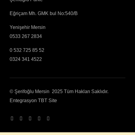
Eğriçam Mh. GMK bul No:540/B
Yenişehir Mersin
0533 267 2834
0 532 725 85 52
0324 341 4522
© Şerifoğlu Mersin 2025 Tüm Hakları Saklıdır.
Entegrasyon
TBT Site