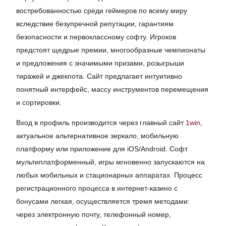
востребованностью среди геймеров по всему миру
вследствие безупречной репутации, гарантиям
безопасности и первоклассному софту. Игроков
предстоят щедрые премии, многообразные чемпионаты
и предложения с значимыми призами, розыгрыши
тиражей и джекпота. Сайт предлагает интуитивно
понятный интерфейс, массу инструментов перемещения
и сортировки.
Вход в профиль производится через главный сайт
1win
,
актуальное альтернативное зеркало, мобильную
платформу или приложение для iOS/Android. Софт
мультиплатформенный, игры мгновенно запускаются на
любых мобильных и стационарных аппаратах. Процесс
регистрационного процесса в интернет-казино с
бонусами легкая, осуществляется тремя методами:
через электронную почту, телефонный номер,