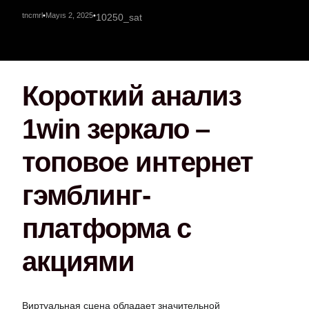
tncmrl
Mayıs 2, 2025
10250_sat
Короткий анализ
1win зеркало –
топовое интернет
гэмблинг-
платформа с
акциями
Виртуальная сцена обладает значительной