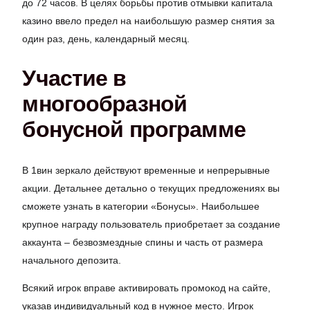
до 72 часов. В целях борьбы против отмывки капитала
казино ввело предел на наибольшую размер снятия за
один раз, день, календарный месяц.
Участие в
многообразной
бонусной программе
В 1вин зеркало действуют временные и непрерывные
акции. Детальнее детально о текущих предложениях вы
сможете узнать в категории «Бонусы». Наибольшее
крупное награду пользователь приобретает за создание
аккаунта – безвозмездные спины и часть от размера
начального депозита.
Всякий игрок вправе активировать промокод на сайте,
указав индивидуальный код в нужное место. Игрок