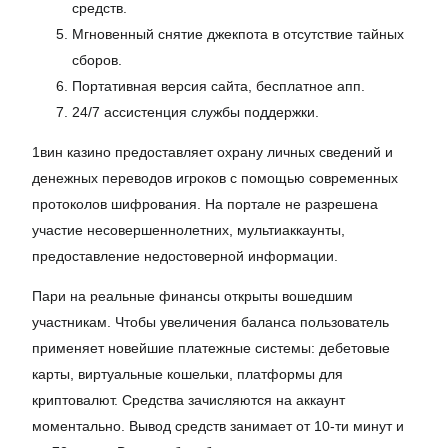
средств.
Мгновенный снятие джекпота в отсутствие тайных
сборов.
Портативная версия сайта, бесплатное апп.
24/7 ассистенция службы поддержки.
1вин казино предоставляет охрану личных сведений и
денежных переводов игроков с помощью современных
протоколов шифрования. На портале не разрешена
участие несовершеннолетних, мультиаккаунты,
предоставление недостоверной информации.
Пари на реальные финансы открыты вошедшим
участникам. Чтобы увеличения баланса пользователь
применяет новейшие платежные системы: дебетовые
карты, виртуальные кошельки, платформы для
криптовалют. Средства зачисляются на аккаунт
моментально. Вывод средств занимает от 10-ти минут и