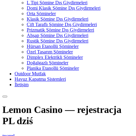
L Tipi Şömine Dış Giydirmeleri
Domi Klasik Şömine Dış Giydirmeleri
Orta Şömineler
Klasik Şömine Dış Giydirmeleri
Çift Taraflı Şömine Dış Giydirmeleri
Prizmatik Şömine Dış Giydirmeleri
Ahşap Şömine Dış Giydirmeleri
Rustik Şömine Dış Giydirmeleri
Hürsan Etanollü Şömineler
Özel Tasarım Şömineler
Dimplex Elektrikli Şömineler
Doğalgazlı Şömineler
Planika Etanollü Şömineler
Outdoor Mutfak
Havuz Kapatma Sistemleri
İletişim
Lemon Casino — rejestracja
PL dziś
tncmrl