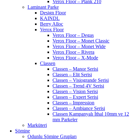
Verox Floor – Plank 210
Laminant Parke
Design Floor
KAINDL
Berry Alloc
Verox Floor
Verox Floor – Degas
Verox Floor – Monet Classic
Verox Floor – Monet Wide
Verox Floor – Rivera
Verox Floor – X-Mode
Classen
Classen – Manor Serisi
Classen – Elit Serisi
Classen – Visiogrande Serisi
Classen – Trend 4V Serisi
Classen – Vision Serisi
Classen – Expert Serisi
Classen – Impression
Classen – Ambiance Serisi
Classen Kampanyalı İthal 10mm ve 12
mm Parkeler
Marküteri
Şömine
Odunlu Şömine Grupları