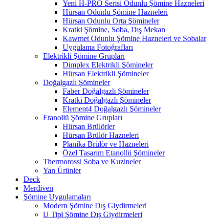
Yeni H-PRO Serisi Odunlu Şömine Hazneleri
Hürsan Odunlu Şömine Hazneleri
Hürsan Odunlu Orta Şömineler
Kratki Şömine, Soba, Dış Mekan
Kawmet Odunlu Şömine Hazneleri ve Sobalar
Uygulama Fotoğrafları
Elektrikli Şömine Grupları
Dimplex Elektrikli Şömineler
Hürsan Elektrikli Şömineler
Doğalgazlı Şömineler
Faber Doğalgazlı Şömineler
Kratki Doğalgazlı Şömineler
Element4 Doğalgazlı Şömineler
Etanollü Şömine Grupları
Hürsan Brülörler
Hürsan Brülör Hazneleri
Planika Brülör ve Hazneleri
Özel Tasarım Etanollü Şömineler
Thermorossi Soba ve Kuzineler
Yan Ürünler
Deck
Merdiven
Şömine Uygulamaları
Modern Şömine Dış Giydirmeleri
U Tipi Şömine Dış Giydirmeleri