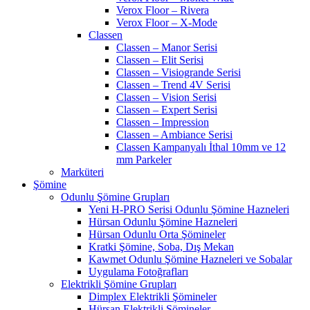
Verox Floor – Rivera
Verox Floor – X-Mode
Classen
Classen – Manor Serisi
Classen – Elit Serisi
Classen – Visiogrande Serisi
Classen – Trend 4V Serisi
Classen – Vision Serisi
Classen – Expert Serisi
Classen – Impression
Classen – Ambiance Serisi
Classen Kampanyalı İthal 10mm ve 12
mm Parkeler
Marküteri
Şömine
Odunlu Şömine Grupları
Yeni H-PRO Serisi Odunlu Şömine Hazneleri
Hürsan Odunlu Şömine Hazneleri
Hürsan Odunlu Orta Şömineler
Kratki Şömine, Soba, Dış Mekan
Kawmet Odunlu Şömine Hazneleri ve Sobalar
Uygulama Fotoğrafları
Elektrikli Şömine Grupları
Dimplex Elektrikli Şömineler
Hürsan Elektrikli Şömineler