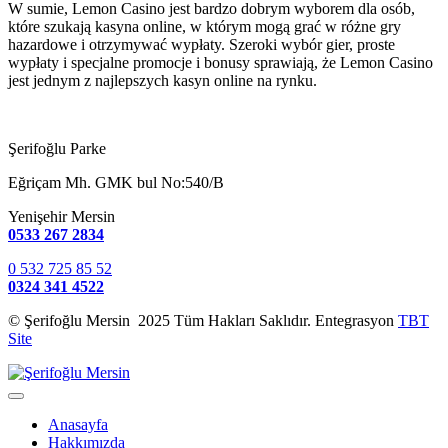
W sumie, Lemon Casino jest bardzo dobrym wyborem dla osób,
które szukają kasyna online, w którym mogą grać w różne gry
hazardowe i otrzymywać wypłaty. Szeroki wybór gier, proste
wypłaty i specjalne promocje i bonusy sprawiają, że Lemon Casino
jest jednym z najlepszych kasyn online na rynku.
Şerifoğlu Parke
Eğriçam Mh. GMK bul No:540/B
Yenişehir Mersin
0533 267 2834
0 532 725 85 52
0324 341 4522
© Şerifoğlu Mersin 2025 Tüm Hakları Saklıdır. Entegrasyon
TBT
Site
Anasayfa
Hakkımızda