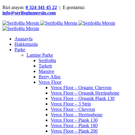
Bizi arayın:
0 324 341 45 22
| E-postamız:
info@serifoglumersin.com
Anasayfa
Hakkımızda
Parke
Lamine Parke
Şerifoğlu
Tarkett
Massive
Berry Alloc
Verox Floor
Verox Floor – Organic Chevron
Verox Floor – Organik Herringbone
Verox Floor – Organik Plank 130
Verox Floor – 3 Strip
Verox Floor – Chevron
Verox Floor – Herringbone
Verox Floor – Plank 130
Verox Floor – Plank 180
Verox Floor – Plank 200