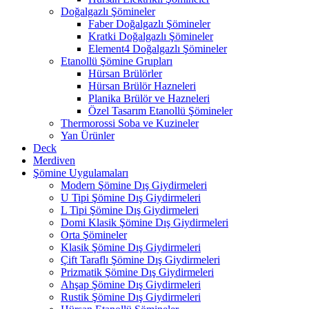
Doğalgazlı Şömineler
Faber Doğalgazlı Şömineler
Kratki Doğalgazlı Şömineler
Element4 Doğalgazlı Şömineler
Etanollü Şömine Grupları
Hürsan Brülörler
Hürsan Brülör Hazneleri
Planika Brülör ve Hazneleri
Özel Tasarım Etanollü Şömineler
Thermorossi Soba ve Kuzineler
Yan Ürünler
Deck
Merdiven
Şömine Uygulamaları
Modern Şömine Dış Giydirmeleri
U Tipi Şömine Dış Giydirmeleri
L Tipi Şömine Dış Giydirmeleri
Domi Klasik Şömine Dış Giydirmeleri
Orta Şömineler
Klasik Şömine Dış Giydirmeleri
Çift Taraflı Şömine Dış Giydirmeleri
Prizmatik Şömine Dış Giydirmeleri
Ahşap Şömine Dış Giydirmeleri
Rustik Şömine Dış Giydirmeleri