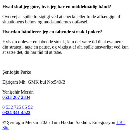
Hvad skal jeg gøre, hvis jeg har en middelmådig hånd?
Overvej at spille forsigtigt ved at checke eller folde afhængigt af
situationens behov og modstandernes opførsel.
Hvordan håndterer jeg en tabende streak i poker?
Hvis du oplever en tabende streak, kan det være tid til at evaluere
din strategi, tage en pause, og vigtigst af alt, spille ansvarligt ved kun
at satse det, du har råd til at tabe.
Şerifoğlu Parke
Eğriçam Mh. GMK bul No:540/B
Yenişehir Mersin
0533 267 2834
0 532 725 85 52
0324 341 4522
© Şerifoğlu Mersin 2025 Tüm Hakları Saklıdır. Entegrasyon
TBT
Site