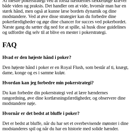
At mestre pokerstrategi ved at forstå hændernes rækkefølge kræver
både viden og praksis. Det handler om at vide, hvornår man har en
stærk hånd, men også at kunne læse bordets dynamik og dine
modstandere. Ved at øve disse strategier kan du forbedre dine
pokerfærdigheder og øge dine chancer for succes ved pokerbordet.
Næste gang du sætter dig ned for at spille, så husk disse guidelines
og udfordre dig selv til at blive en mester i pokerstrategi.
FAQ
Hvad er den højeste hånd i poker?
Den højeste hånd i poker er en Royal Flush, som består af ti, knægt,
dame, konge og es i samme kulør.
Hvordan kan jeg forbedre min pokerstrategi?
Du kan forbedre din pokerstrategi ved at lære hændernes
rangordning, øve dine kortlæsningsfærdigheder, og observere dine
modstandere nøje.
Hvornår er det bedst at bluffe i poker?
Det er bedst at bluffe, når du har set et overbevisende mønster i dine
modstanderes spil og når du har en historie med solide hænder.