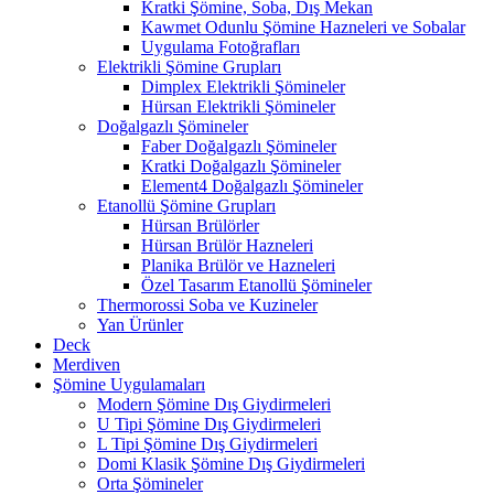
Kratki Şömine, Soba, Dış Mekan
Kawmet Odunlu Şömine Hazneleri ve Sobalar
Uygulama Fotoğrafları
Elektrikli Şömine Grupları
Dimplex Elektrikli Şömineler
Hürsan Elektrikli Şömineler
Doğalgazlı Şömineler
Faber Doğalgazlı Şömineler
Kratki Doğalgazlı Şömineler
Element4 Doğalgazlı Şömineler
Etanollü Şömine Grupları
Hürsan Brülörler
Hürsan Brülör Hazneleri
Planika Brülör ve Hazneleri
Özel Tasarım Etanollü Şömineler
Thermorossi Soba ve Kuzineler
Yan Ürünler
Deck
Merdiven
Şömine Uygulamaları
Modern Şömine Dış Giydirmeleri
U Tipi Şömine Dış Giydirmeleri
L Tipi Şömine Dış Giydirmeleri
Domi Klasik Şömine Dış Giydirmeleri
Orta Şömineler