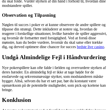
du skal folde. Vurdér styrken af din hånd i forhold til, hvordan dine
modstandere spiller.
Observation og Tilpasning
Nøglen til succes i poker er at kunne observere de andre spillere og
tilpasse din strategi. Dette inkluderer at notere sig, hvordan de
reagerer i forskellige situationer, hvilke hænder de spiller aggressivt,
og hvornår de fortsætter med forsigtighed. Ved at forstå disse
mønstre, kan du bedre vurdere, hvornår du skal satse eller trække
dig, og derved optimere dine chancer for succes
bedste live casino
.
Undgå Almindelige Fejl i Håndvurdering
Nye pokerspillere kan ofte falde i fælden og overvurdere styrken af
deres hænder. En almindelig fejl er ikke at tage højde for de
ensfarvede og sekvensmæssige styrker, som modstanderen måske
bygger. Altså, selvom du har et sæt par, bør du konstant være
opmærksom på de potentielle muligheder, som pick-up kortene kan
bringe.
Konklusion