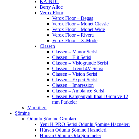
KAINDL
Berry Alloc
Verox Floor
Verox Floor – Degas
Verox Floor – Monet Classic
Verox Floor – Monet Wide
Verox Floor – Rivera
Verox Floor – X-Mode
Classen
Classen – Manor Serisi
Classen – Elit Serisi
Classen – Visiogrande Serisi
Classen – Trend 4V Serisi
Classen – Vision Serisi
Classen – Expert Serisi
Classen – Impression
Classen – Ambiance Serisi
Classen Kampanyalı İthal 10mm ve 12
mm Parkeler
Marküteri
Şömine
Odunlu Şömine Grupları
Yeni H-PRO Serisi Odunlu Şömine Hazneleri
Hürsan Odunlu Şömine Hazneleri
Hürsan Odunlu Orta Şömineler