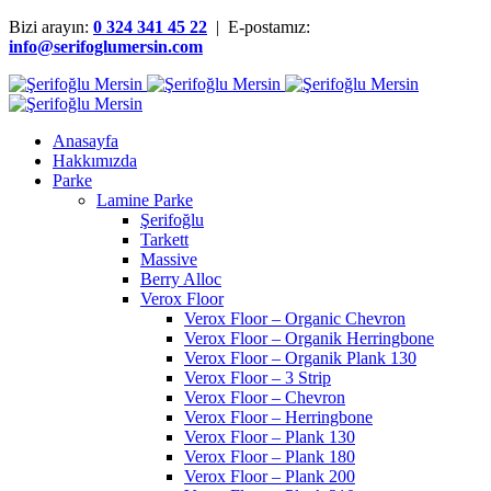
Bizi arayın:
0 324 341 45 22
| E-postamız:
info@serifoglumersin.com
Anasayfa
Hakkımızda
Parke
Lamine Parke
Şerifoğlu
Tarkett
Massive
Berry Alloc
Verox Floor
Verox Floor – Organic Chevron
Verox Floor – Organik Herringbone
Verox Floor – Organik Plank 130
Verox Floor – 3 Strip
Verox Floor – Chevron
Verox Floor – Herringbone
Verox Floor – Plank 130
Verox Floor – Plank 180
Verox Floor – Plank 200