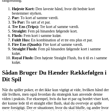
rangordning:
Højeste Kort:
Den laveste hånd, hvor dit bedste kort
bestemmer styrken.
Par:
To kort af samme værdi.
To Par:
To sæt af et par.
Tre Ens (Trips):
Tre kort af samme værdi.
Straight:
Fem på hinanden følgende kort.
Flush:
Fem kort i samme kulør.
Fuldt Hus:
En kombination af et tre ens plus et par.
Fire Ens (Quads):
Fire kort af samme værdi.
Straight Flush:
Fem på hinanden følgende kort i samme
kulør.
Royal Flush:
Den højeste Straight Flush, fra ti til es i samme
kulør.
Sådan Bruger Du Hænder Rækkefølgen i
Dit Spil
Når du spiller poker, er det ikke kun vigtigt at vide, hvilken hånd der
slår hvilken, men også hvordan du strategisk kan anvende denne
viden i praksis. For eksempel, hvis du har et par og bordet viser kort,
der kunne lede til et straight eller flush, skal du overveje at spille
mere forsigtigt. Der er situationer, hvor du skal bluffe, og andre hvor