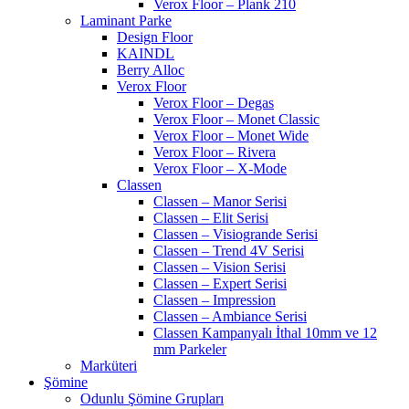
Verox Floor – Plank 210
Laminant Parke
Design Floor
KAINDL
Berry Alloc
Verox Floor
Verox Floor – Degas
Verox Floor – Monet Classic
Verox Floor – Monet Wide
Verox Floor – Rivera
Verox Floor – X-Mode
Classen
Classen – Manor Serisi
Classen – Elit Serisi
Classen – Visiogrande Serisi
Classen – Trend 4V Serisi
Classen – Vision Serisi
Classen – Expert Serisi
Classen – Impression
Classen – Ambiance Serisi
Classen Kampanyalı İthal 10mm ve 12
mm Parkeler
Marküteri
Şömine
Odunlu Şömine Grupları