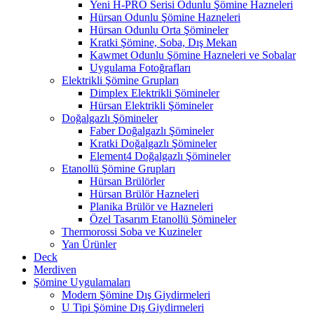
Yeni H-PRO Serisi Odunlu Şömine Hazneleri
Hürsan Odunlu Şömine Hazneleri
Hürsan Odunlu Orta Şömineler
Kratki Şömine, Soba, Dış Mekan
Kawmet Odunlu Şömine Hazneleri ve Sobalar
Uygulama Fotoğrafları
Elektrikli Şömine Grupları
Dimplex Elektrikli Şömineler
Hürsan Elektrikli Şömineler
Doğalgazlı Şömineler
Faber Doğalgazlı Şömineler
Kratki Doğalgazlı Şömineler
Element4 Doğalgazlı Şömineler
Etanollü Şömine Grupları
Hürsan Brülörler
Hürsan Brülör Hazneleri
Planika Brülör ve Hazneleri
Özel Tasarım Etanollü Şömineler
Thermorossi Soba ve Kuzineler
Yan Ürünler
Deck
Merdiven
Şömine Uygulamaları
Modern Şömine Dış Giydirmeleri
U Tipi Şömine Dış Giydirmeleri