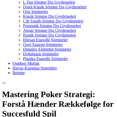
L Tipi Şömine Dış Giydirmeleri
Domi Klasik Şömine Dış Giydirmeleri
Orta Şömineler
Klasik Şömine Dış Giydirmeleri
Çift Taraflı Şömine Dış Giydirmeleri
Prizmatik Şömine Dış Giydirmeleri
Ahşap Şömine Dış Giydirmeleri
Rustik Şömine Dış Giydirmeleri
Hürsan Etanollü Şömineler
Özel Tasarım Şömineler
Dimplex Elektrikli Şömineler
Doğalgazlı Şömineler
Planika Etanollü Şömineler
Outdoor Mutfak
Havuz Kapatma Sistemleri
İletişim
Mastering Poker Strategi:
Forstå Hænder Rækkefølge for
Succesfuld Spil