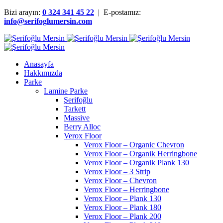
Bizi arayın:
0 324 341 45 22
| E-postamız:
info@serifoglumersin.com
Anasayfa
Hakkımızda
Parke
Lamine Parke
Şerifoğlu
Tarkett
Massive
Berry Alloc
Verox Floor
Verox Floor – Organic Chevron
Verox Floor – Organik Herringbone
Verox Floor – Organik Plank 130
Verox Floor – 3 Strip
Verox Floor – Chevron
Verox Floor – Herringbone
Verox Floor – Plank 130
Verox Floor – Plank 180
Verox Floor – Plank 200