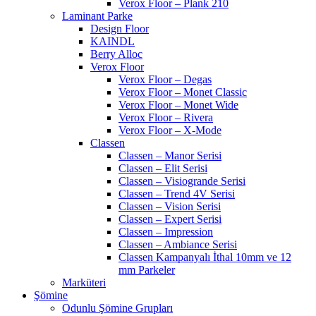
Verox Floor – Plank 210
Laminant Parke
Design Floor
KAINDL
Berry Alloc
Verox Floor
Verox Floor – Degas
Verox Floor – Monet Classic
Verox Floor – Monet Wide
Verox Floor – Rivera
Verox Floor – X-Mode
Classen
Classen – Manor Serisi
Classen – Elit Serisi
Classen – Visiogrande Serisi
Classen – Trend 4V Serisi
Classen – Vision Serisi
Classen – Expert Serisi
Classen – Impression
Classen – Ambiance Serisi
Classen Kampanyalı İthal 10mm ve 12
mm Parkeler
Marküteri
Şömine
Odunlu Şömine Grupları