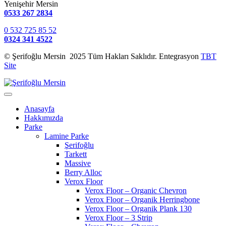
Yenişehir Mersin
0533 267 2834
0 532 725 85 52
0324 341 4522
© Şerifoğlu Mersin 2025 Tüm Hakları Saklıdır. Entegrasyon
TBT
Site
Anasayfa
Hakkımızda
Parke
Lamine Parke
Şerifoğlu
Tarkett
Massive
Berry Alloc
Verox Floor
Verox Floor – Organic Chevron
Verox Floor – Organik Herringbone
Verox Floor – Organik Plank 130
Verox Floor – 3 Strip