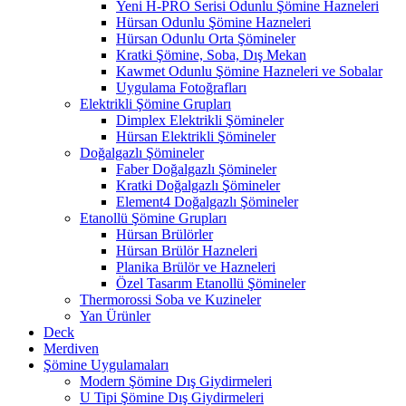
Yeni H-PRO Serisi Odunlu Şömine Hazneleri
Hürsan Odunlu Şömine Hazneleri
Hürsan Odunlu Orta Şömineler
Kratki Şömine, Soba, Dış Mekan
Kawmet Odunlu Şömine Hazneleri ve Sobalar
Uygulama Fotoğrafları
Elektrikli Şömine Grupları
Dimplex Elektrikli Şömineler
Hürsan Elektrikli Şömineler
Doğalgazlı Şömineler
Faber Doğalgazlı Şömineler
Kratki Doğalgazlı Şömineler
Element4 Doğalgazlı Şömineler
Etanollü Şömine Grupları
Hürsan Brülörler
Hürsan Brülör Hazneleri
Planika Brülör ve Hazneleri
Özel Tasarım Etanollü Şömineler
Thermorossi Soba ve Kuzineler
Yan Ürünler
Deck
Merdiven
Şömine Uygulamaları
Modern Şömine Dış Giydirmeleri
U Tipi Şömine Dış Giydirmeleri