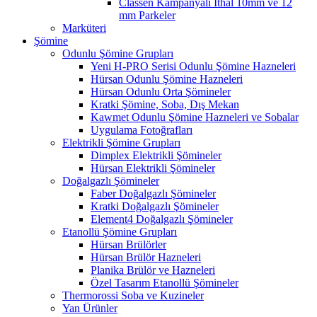
Classen Kampanyalı İthal 10mm ve 12
mm Parkeler
Marküteri
Şömine
Odunlu Şömine Grupları
Yeni H-PRO Serisi Odunlu Şömine Hazneleri
Hürsan Odunlu Şömine Hazneleri
Hürsan Odunlu Orta Şömineler
Kratki Şömine, Soba, Dış Mekan
Kawmet Odunlu Şömine Hazneleri ve Sobalar
Uygulama Fotoğrafları
Elektrikli Şömine Grupları
Dimplex Elektrikli Şömineler
Hürsan Elektrikli Şömineler
Doğalgazlı Şömineler
Faber Doğalgazlı Şömineler
Kratki Doğalgazlı Şömineler
Element4 Doğalgazlı Şömineler
Etanollü Şömine Grupları
Hürsan Brülörler
Hürsan Brülör Hazneleri
Planika Brülör ve Hazneleri
Özel Tasarım Etanollü Şömineler
Thermorossi Soba ve Kuzineler
Yan Ürünler