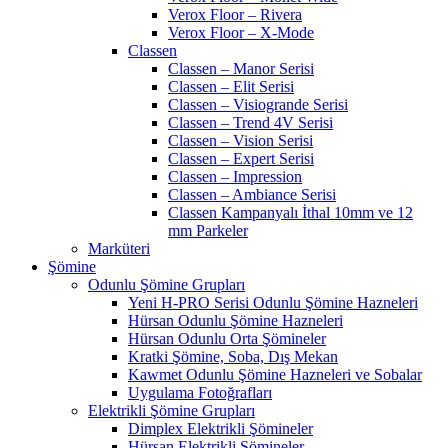
Verox Floor – Rivera
Verox Floor – X-Mode
Classen
Classen – Manor Serisi
Classen – Elit Serisi
Classen – Visiogrande Serisi
Classen – Trend 4V Serisi
Classen – Vision Serisi
Classen – Expert Serisi
Classen – Impression
Classen – Ambiance Serisi
Classen Kampanyalı İthal 10mm ve 12
mm Parkeler
Marküteri
Şömine
Odunlu Şömine Grupları
Yeni H-PRO Serisi Odunlu Şömine Hazneleri
Hürsan Odunlu Şömine Hazneleri
Hürsan Odunlu Orta Şömineler
Kratki Şömine, Soba, Dış Mekan
Kawmet Odunlu Şömine Hazneleri ve Sobalar
Uygulama Fotoğrafları
Elektrikli Şömine Grupları
Dimplex Elektrikli Şömineler
Hürsan Elektrikli Şömineler