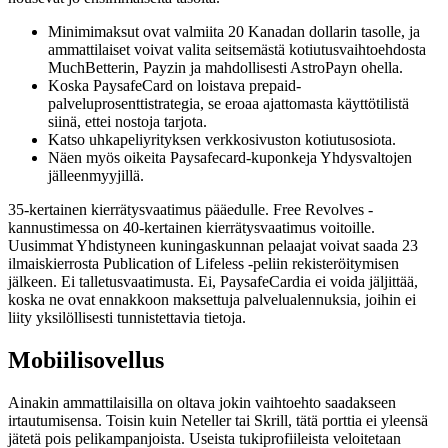
Minimimaksut ovat valmiita 20 Kanadan dollarin tasolle, ja
ammattilaiset voivat valita seitsemästä kotiutusvaihtoehdosta
MuchBetterin, Payzin ja mahdollisesti AstroPayn ohella.
Koska PaysafeCard on loistava prepaid-
palveluprosenttistrategia, se eroaa ajattomasta käyttötilistä
siinä, ettei nostoja tarjota.
Katso uhkapeliyrityksen verkkosivuston kotiutusosiota.
Näen myös oikeita Paysafecard-kuponkeja Yhdysvaltojen
jälleenmyyjillä.
35-kertainen kierrätysvaatimus pääedulle. Free Revolves -
kannustimessa on 40-kertainen kierrätysvaatimus voitoille.
Uusimmat Yhdistyneen kuningaskunnan pelaajat voivat saada 23
ilmaiskierrosta Publication of Lifeless -peliin rekisteröitymisen
jälkeen. Ei talletusvaatimusta. Ei, PaysafeCardia ei voida jäljittää,
koska ne ovat ennakkoon maksettuja palvelualennuksia, joihin ei
liity yksilöllisesti tunnistettavia tietoja.
Mobiilisovellus
Ainakin ammattilaisilla on oltava jokin vaihtoehto saadakseen
irtautumisensa. Toisin kuin Neteller tai Skrill, tätä porttia ei yleensä
jätetä pois pelikampanjoista. Useista tukiprofiileista veloitetaan