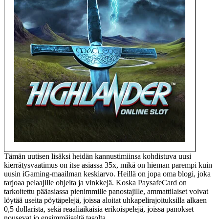
Tämän uutisen lisäksi heidän kannustimiinsa kohdistuva uusi
kierrätysvaatimus on itse asiassa 35x, mikä on hieman parempi kuin
uusin iGaming-maailman keskiarvo. Heillä on jopa oma blogi, joka
tarjoaa pelaajille ohjeita ja vinkkejä. Koska PaysafeCard on
tarkoitettu pääasiassa pienimmille panostajille, ammattilaiset voivat
löytää useita pöytäpelejä, joissa aloitat uhkapelirajoituksilla alkaen
0,5 dollarista, sekä reaaliaikaisia ​​erikoispelejä, joissa panokset
nousevat jo ensimmäiseltä tasolta.