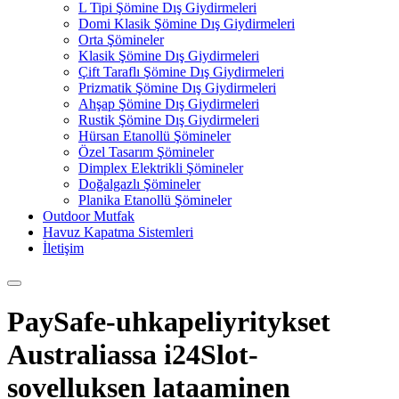
L Tipi Şömine Dış Giydirmeleri
Domi Klasik Şömine Dış Giydirmeleri
Orta Şömineler
Klasik Şömine Dış Giydirmeleri
Çift Taraflı Şömine Dış Giydirmeleri
Prizmatik Şömine Dış Giydirmeleri
Ahşap Şömine Dış Giydirmeleri
Rustik Şömine Dış Giydirmeleri
Hürsan Etanollü Şömineler
Özel Tasarım Şömineler
Dimplex Elektrikli Şömineler
Doğalgazlı Şömineler
Planika Etanollü Şömineler
Outdoor Mutfak
Havuz Kapatma Sistemleri
İletişim
PaySafe-uhkapeliyritykset
Australiassa i24Slot-
sovelluksen lataaminen