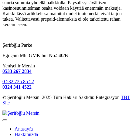
suuria summia yhdellä palkkiolla. Paysafe-ystävällisen
kasinosuunnitelman osalta voidaan käyttää enemmän maksuja.
Kaikki tässä artikkelissa mainitut uudet tuotemerkit eivät tarjoa
tukea. Valitettavasti prepaid-alennuksia ei ole tarkoitettu rahan
keräämiseen.
Şerifoğlu Parke
Eğriçam Mh. GMK bul No:540/B
Yenişehir Mersin
0533 267 2834
0 532 725 85 52
0324 341 4522
© Şerifoğlu Mersin 2025 Tüm Hakları Saklıdır. Entegrasyon
TBT
Site
Anasayfa
Hakkımızda