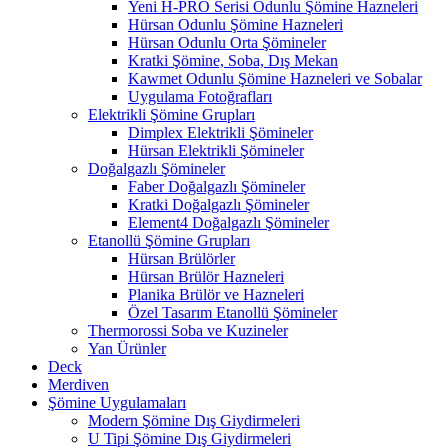
Yeni H-PRO Serisi Odunlu Şömine Hazneleri
Hürsan Odunlu Şömine Hazneleri
Hürsan Odunlu Orta Şömineler
Kratki Şömine, Soba, Dış Mekan
Kawmet Odunlu Şömine Hazneleri ve Sobalar
Uygulama Fotoğrafları
Elektrikli Şömine Grupları
Dimplex Elektrikli Şömineler
Hürsan Elektrikli Şömineler
Doğalgazlı Şömineler
Faber Doğalgazlı Şömineler
Kratki Doğalgazlı Şömineler
Element4 Doğalgazlı Şömineler
Etanollü Şömine Grupları
Hürsan Brülörler
Hürsan Brülör Hazneleri
Planika Brülör ve Hazneleri
Özel Tasarım Etanollü Şömineler
Thermorossi Soba ve Kuzineler
Yan Ürünler
Deck
Merdiven
Şömine Uygulamaları
Modern Şömine Dış Giydirmeleri
U Tipi Şömine Dış Giydirmeleri