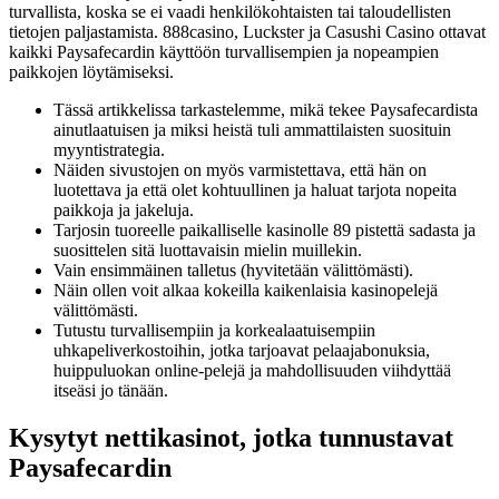
turvallista, koska se ei vaadi henkilökohtaisten tai taloudellisten
tietojen paljastamista. 888casino, Luckster ja Casushi Casino ottavat
kaikki Paysafecardin käyttöön turvallisempien ja nopeampien
paikkojen löytämiseksi.
Tässä artikkelissa tarkastelemme, mikä tekee Paysafecardista
ainutlaatuisen ja miksi heistä tuli ammattilaisten suosituin
myyntistrategia.
Näiden sivustojen on myös varmistettava, että hän on
luotettava ja että olet kohtuullinen ja haluat tarjota nopeita
paikkoja ja jakeluja.
Tarjosin tuoreelle paikalliselle kasinolle 89 pistettä sadasta ja
suosittelen sitä luottavaisin mielin muillekin.
Vain ensimmäinen talletus (hyvitetään välittömästi).
Näin ollen voit alkaa kokeilla kaikenlaisia ​​kasinopelejä
välittömästi.
Tutustu turvallisempiin ja korkealaatuisempiin
uhkapeliverkostoihin, jotka tarjoavat pelaajabonuksia,
huippuluokan online-pelejä ja mahdollisuuden viihdyttää
itseäsi jo tänään.
Kysytyt nettikasinot, jotka tunnustavat
Paysafecardin