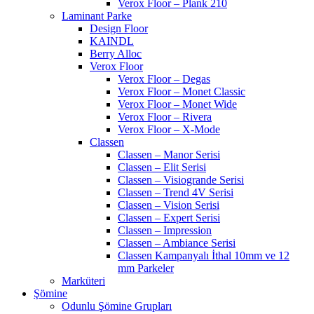
Verox Floor – Plank 210
Laminant Parke
Design Floor
KAINDL
Berry Alloc
Verox Floor
Verox Floor – Degas
Verox Floor – Monet Classic
Verox Floor – Monet Wide
Verox Floor – Rivera
Verox Floor – X-Mode
Classen
Classen – Manor Serisi
Classen – Elit Serisi
Classen – Visiogrande Serisi
Classen – Trend 4V Serisi
Classen – Vision Serisi
Classen – Expert Serisi
Classen – Impression
Classen – Ambiance Serisi
Classen Kampanyalı İthal 10mm ve 12
mm Parkeler
Marküteri
Şömine
Odunlu Şömine Grupları