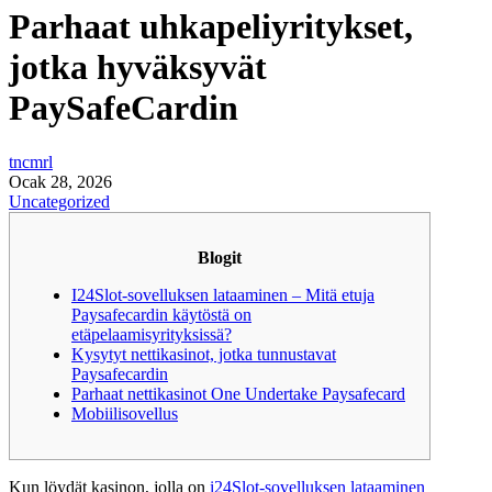
Parhaat uhkapeliyritykset,
jotka hyväksyvät
PaySafeCardin
tncmrl
Ocak 28, 2026
Uncategorized
Blogit
I24Slot-sovelluksen lataaminen – Mitä etuja
Paysafecardin käytöstä on
etäpelaamisyrityksissä?
Kysytyt nettikasinot, jotka tunnustavat
Paysafecardin
Parhaat nettikasinot One Undertake Paysafecard
Mobiilisovellus
Kun löydät kasinon, jolla on
i24Slot-sovelluksen lataaminen