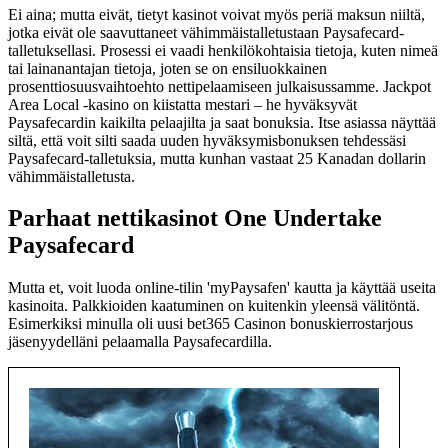
Ei aina; mutta eivät, tietyt kasinot voivat myös periä maksun niiltä, ​​
jotka eivät ole saavuttaneet vähimmäistalletustaan ​​Paysafecard-
talletuksellasi. Prosessi ei vaadi henkilökohtaisia ​​tietoja, kuten nimeä
tai lainanantajan tietoja, joten se on ensiluokkainen
prosenttiosuusvaihtoehto nettipelaamiseen julkaisussamme. Jackpot
Area Local -kasino on kiistatta mestari – he hyväksyvät
Paysafecardin kaikilta pelaajilta ja saat bonuksia. Itse asiassa näyttää
siltä, ​​että voit silti saada uuden hyväksymisbonuksen tehdessäsi
Paysafecard-talletuksia, mutta kunhan vastaat 25 Kanadan dollarin
vähimmäistalletusta.
Parhaat nettikasinot One Undertake
Paysafecard
Mutta et, voit luoda online-tilin 'myPaysafen' kautta ja käyttää useita
kasinoita. Palkkioiden kaatuminen on kuitenkin yleensä välitöntä.
Esimerkiksi minulla oli uusi bet365 Casinon bonuskierrostarjous
jäsenyydelläni pelaamalla Paysafecardilla.