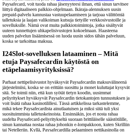
Paysafecard, voit tuoda rahaa jäsenyyteesi ilman, että sinun tarvitsee
liittyä digitaaliseen palkkio-ohjelmaan. Ikäraja-alennuksen uusin
prepaid-palvelu kannustaa vastuupelaamiseen ja tarjoaa välittömiä
talletuksia ja laajan valikoiman kutsuja tietyille verkkosivustoille ja
sovelluksille. Nämä ovat muita palkkiotoimintoja, jotka sisältyvät
uuteen tunnettujen uhkapelisivustojen kokoelmaan.
Haasteena
uuden palvelun lisäämisessä on luoda uusin sidos tähän palveluun,
koska se tarkoittaa maksua.
I24Slot-sovelluksen lataaminen – Mitä
etuja Paysafecardin käytöstä on
etäpelaamisyrityksissä?
Parhaat nettipelisivustot hyväksyvät Paysafecardin maksuvälineenä
järjestelmiisi, koska se on erittäin suosittu ja monet kuluttajat kysyvät
sitä. Se toimii niin, että kun syötät tietyn koodin, uusimmat
peliyritykset hyväksyvät Paysafecardin tietokantojen tunnustuksen ja
voit lisätä rahaa kasinotilillesi. Tässä artikkelissa tarkastelemme,
mikä tekee Paysafecardista ainutlaatuisen ja miksi siitä tuli yksi
suosituimmista talletuskeinoista. Ensinnäkin, jos et nosta rahaa
uudelta Paysafecard-peliyritykseltä suoraan brittiläiselle säästötilille,
sinun kannattaa nostaa rahaa johonkin e-lompakkoon, kuten Skrilliin
tai Netelleriin. Kyllä, Paysafecardilla pelaaminen nettikasinolla on