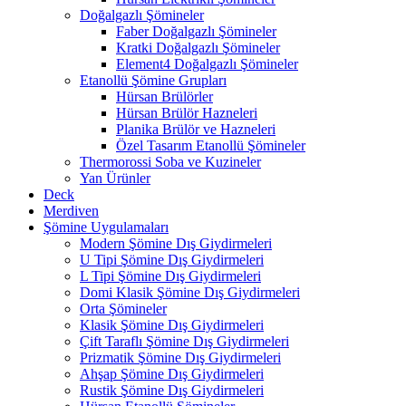
Doğalgazlı Şömineler
Faber Doğalgazlı Şömineler
Kratki Doğalgazlı Şömineler
Element4 Doğalgazlı Şömineler
Etanollü Şömine Grupları
Hürsan Brülörler
Hürsan Brülör Hazneleri
Planika Brülör ve Hazneleri
Özel Tasarım Etanollü Şömineler
Thermorossi Soba ve Kuzineler
Yan Ürünler
Deck
Merdiven
Şömine Uygulamaları
Modern Şömine Dış Giydirmeleri
U Tipi Şömine Dış Giydirmeleri
L Tipi Şömine Dış Giydirmeleri
Domi Klasik Şömine Dış Giydirmeleri
Orta Şömineler
Klasik Şömine Dış Giydirmeleri
Çift Taraflı Şömine Dış Giydirmeleri
Prizmatik Şömine Dış Giydirmeleri
Ahşap Şömine Dış Giydirmeleri
Rustik Şömine Dış Giydirmeleri