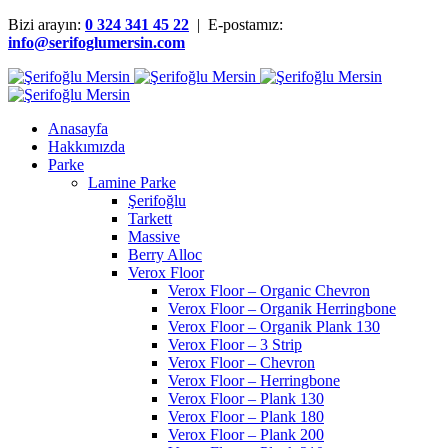
Bizi arayın:
0 324 341 45 22
| E-postamız:
info@serifoglumersin.com
Anasayfa
Hakkımızda
Parke
Lamine Parke
Şerifoğlu
Tarkett
Massive
Berry Alloc
Verox Floor
Verox Floor – Organic Chevron
Verox Floor – Organik Herringbone
Verox Floor – Organik Plank 130
Verox Floor – 3 Strip
Verox Floor – Chevron
Verox Floor – Herringbone
Verox Floor – Plank 130
Verox Floor – Plank 180
Verox Floor – Plank 200