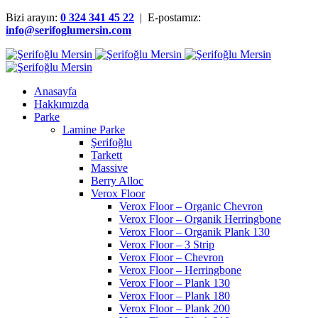
Bizi arayın:
0 324 341 45 22
| E-postamız:
info@serifoglumersin.com
Anasayfa
Hakkımızda
Parke
Lamine Parke
Şerifoğlu
Tarkett
Massive
Berry Alloc
Verox Floor
Verox Floor – Organic Chevron
Verox Floor – Organik Herringbone
Verox Floor – Organik Plank 130
Verox Floor – 3 Strip
Verox Floor – Chevron
Verox Floor – Herringbone
Verox Floor – Plank 130
Verox Floor – Plank 180
Verox Floor – Plank 200