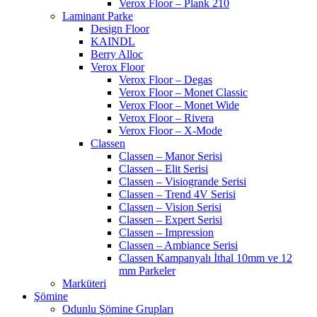
Verox Floor – Plank 210
Laminant Parke
Design Floor
KAINDL
Berry Alloc
Verox Floor
Verox Floor – Degas
Verox Floor – Monet Classic
Verox Floor – Monet Wide
Verox Floor – Rivera
Verox Floor – X-Mode
Classen
Classen – Manor Serisi
Classen – Elit Serisi
Classen – Visiogrande Serisi
Classen – Trend 4V Serisi
Classen – Vision Serisi
Classen – Expert Serisi
Classen – Impression
Classen – Ambiance Serisi
Classen Kampanyalı İthal 10mm ve 12
mm Parkeler
Marküteri
Şömine
Odunlu Şömine Grupları