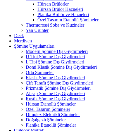
Hürsan Brülörler
Hürsan Brülör Hazneleri
Planika Brülör ve Hazneleri
Özel Tasarım Etanollü Şömineler
Thermorossi Soba ve Kuzineler
Yan Ürünler
Deck
Merdiven
Şömine Uygulamaları
Modern Şömine Dış Giydirmeleri
U Tipi Şömine Dış Giydirmeleri
L Tipi Şömine Dış Giydirmeleri
Domi Klasik Şömine Dış Giydirmeleri
Orta Şömineler
Klasik Şömine Dış Giydirmeleri
Çift Taraflı Şömine Dış Giydirmeleri
Prizmatik Şömine Dış Giydirmeleri
Ahşap Şömine Dış Giydirmeleri
Rustik Şömine Dış Giydirmeleri
Hürsan Etanollü Şömineler
Özel Tasarım Şömineler
Dimplex Elektrikli Şömineler
Doğalgazlı Şömineler
Planika Etanollü Şömineler
Outdoor Mutfak