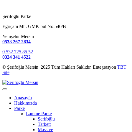
Şerifoğlu Parke
Eğriçam Mh. GMK bul No:540/B
Yenişehir Mersin
0533 267 2834
0 532 725 85 52
0324 341 4522
© Şerifoğlu Mersin 2025 Tüm Hakları Saklıdır. Entegrasyon
TBT
Site
Anasayfa
Hakkımızda
Parke
Lamine Parke
Şerifoğlu
Tarkett
Massive