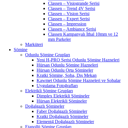
Classen – Visiogrande Serisi
Classen – Trend 4V Serisi
Classen – Vision Serisi
Classen – Expert Serisi
Classen – Impression
Classen – Ambiance Serisi
Classen Kampanyalı İthal 10mm ve 12
mm Parkeler
Marküteri
Şömine
Odunlu Şömine Grupları
Yeni H-PRO Serisi Odunlu Şömine Hazneleri
Hürsan Odunlu Şömine Hazneleri
Hürsan Odunlu Orta Şömineler
Kratki Şömine, Soba, Dış Mekan
Kawmet Odunlu Şömine Hazneleri ve Sobalar
Uygulama Fotoğrafları
Elektrikli Şömine Grupları
Dimplex Elektrikli Şömineler
Hürsan Elektrikli Şömineler
Doğalgazlı Şömineler
Faber Doğalgazlı Şömineler
Kratki Doğalgazlı Şömineler
Element4 Doğalgazlı Şömineler
Etanollü Şömine Grupları