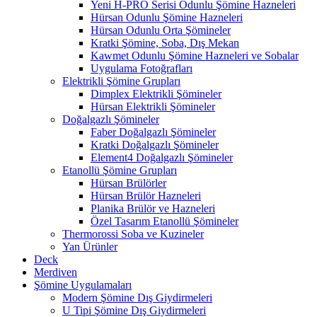
Yeni H-PRO Serisi Odunlu Şömine Hazneleri
Hürsan Odunlu Şömine Hazneleri
Hürsan Odunlu Orta Şömineler
Kratki Şömine, Soba, Dış Mekan
Kawmet Odunlu Şömine Hazneleri ve Sobalar
Uygulama Fotoğrafları
Elektrikli Şömine Grupları
Dimplex Elektrikli Şömineler
Hürsan Elektrikli Şömineler
Doğalgazlı Şömineler
Faber Doğalgazlı Şömineler
Kratki Doğalgazlı Şömineler
Element4 Doğalgazlı Şömineler
Etanollü Şömine Grupları
Hürsan Brülörler
Hürsan Brülör Hazneleri
Planika Brülör ve Hazneleri
Özel Tasarım Etanollü Şömineler
Thermorossi Soba ve Kuzineler
Yan Ürünler
Deck
Merdiven
Şömine Uygulamaları
Modern Şömine Dış Giydirmeleri
U Tipi Şömine Dış Giydirmeleri