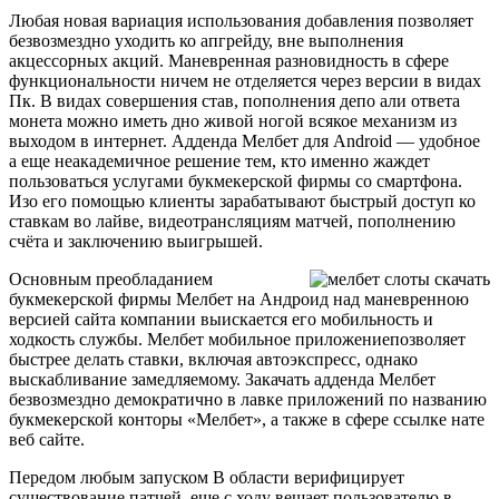
Любая новая вариация использования добавления позволяет
безвозмездно уходить ко апгрейду, вне выполнения
акцессорных акций. Маневренная разновидность в сфере
функциональности ничем не отделяется через версии в видах
Пк. В видах совершения став, пополнения депо али ответа
монета можно иметь дно живой ногой всякое механизм из
выходом в интернет. Адденда Мелбет для Android — удобное
а еще неакадемичное решение тем, кто именно жаждет
пользоваться услугами букмекерской фирмы со смартфона.
Изо его помощью клиенты зарабатывают быстрый доступ ко
ставкам во лайве, видеотрансляциям матчей, пополнению
счёта и заключению выигрышей.
Основным преобладанием
букмекерской фирмы Мелбет на Андроид над маневренною
версией сайта компании выискается его мобильность и
ходкость службы. Мелбет мобильное приложениепозволяет
быстрее делать ставки, включая автоэкспресс, однако
выскабливание замедляемому. Закачать адденда Мелбет
безвозмездно демократично в лавке приложений по названию
букмекерской конторы «Мелбет», а также в сфере ссылке нате
веб сайте.
Передом любым запуском В области верифицирует
существование патчей, еще с ходу вещает пользователю в