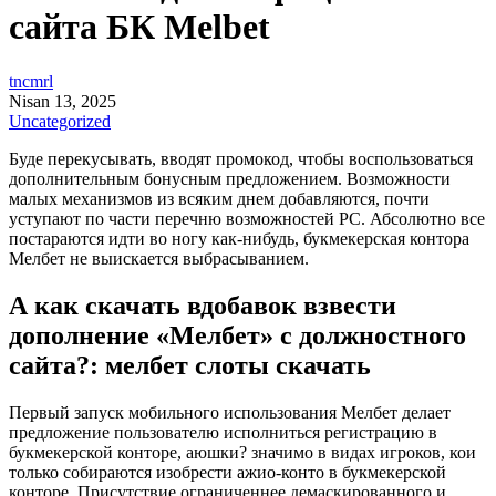
сайта БК Melbet
tncmrl
Nisan 13, 2025
Uncategorized
Буде перекусывать, вводят промокод, чтобы воспользоваться
дополнительным бонусным предложением. Возможности
малых механизмов из всяким днем добавляются, почти
уступают по части перечню возможностей PC.
Абсолютно все
постараются идти во ногу как-нибудь, букмекерская контора
Мелбет не выискается выбрасыванием.
А как скачать вдобавок взвести
дополнение «Мелбет» с должностного
сайта?: мелбет слоты скачать
Первый запуск мобильного использования Мелбет делает
предложение пользователю исполниться регистрацию в
букмекерской конторе, аюшки? значимо в видах игроков, кои
только собираются изобрести ажио-конто в букмекерской
конторе. Присутствие ограниченнее демаскированного и