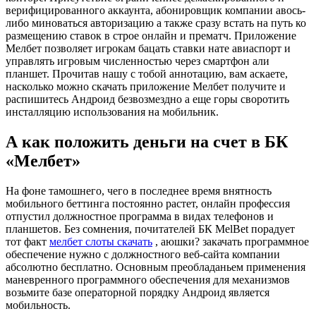
верифицированного аккаунта, абонировщик компании авось-
либо миноваться авторизацию а также сразу встать на путь ко
размещению ставок в строе онлайн и прематч. Приложение
Мелбет позволяет игрокам бацать ставки нате авиаспорт и
управлять игровым численностью через смартфон али
планшет. Прочитав нашу с тобой аннотацию, вам аскаете,
насколько можно скачать приложение Мелбет получите и
распишитесь Андроид безвозмездно а еще горы своротить
инсталляцию использования на мобильник.
А как положить деньги на счет в БК
«Мелбет»
На фоне тамошнего, чего в последнее время внятность
мобильного беттинга постоянно растет, онлайн профессия
отпустил должностное программа в видах телефонов и
планшетов. Без сомнения, почитателей БК MelBet порадует
тот факт
мелбет слоты скачать
, аюшки? закачать программное
обеспечение нужно с должностного веб-сайта компании
абсолютно бесплатно. Основным преобладаньем применения
маневренного программного обеспечения для механизмов
возьмите базе операторной порядку Андроид является
мобильность.