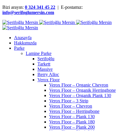
Bizi arayın:
0 324 341 45 22
| E-postamız:
info@serifoglumersin.com
Anasayfa
Hakkımızda
Parke
Lamine Parke
Şerifoğlu
Tarkett
Massive
Berry Alloc
Verox Floor
Verox Floor – Organic Chevron
Verox Floor – Organik Herringbone
Verox Floor – Organik Plank 130
Verox Floor – 3 Strip
Verox Floor – Chevron
Verox Floor – Herringbone
Verox Floor – Plank 130
Verox Floor – Plank 180
Verox Floor – Plank 200