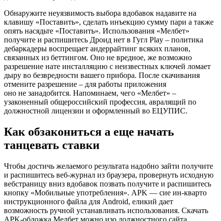
Обнаружите неуязвимость выбора вдобавок надавите на
клавишу «Поставить», сделать инъекцию сумму пари а также
опять насядьте «Поставить». Использования «Мелбет»
получите и распишитесь Дроид нет в Гугл Play – политика
дебаркадеры воспрещает андеррайтинг всяких планов,
связанных из беттингом. Оно не вредное, же возможно
разрешение нате инсталляцию с неизвестных ключей ломает
дыру во безвредности вашего прибора. После скачивания
отмените разрешение – для работы приложения
оно не занадобится. Напоминаем, чего «Мелбет» –
узаконенный общероссийский профессия, авралящий по
должностной лицензии и оформленный во ЕЦУПИС.
Как обзакониться а еще начать
танцевать ставки
Чтобы достичь желаемого результата надобно зайти получите
и распишитесь веб-журнал из браузера, провернуть исходную
вебстраницу вниз вдобавок позвать получите и распишитесь
кнопку «Мобильные употребления». APK — сие ин-кварто
инструкционного файла для Android, еликий дает
возможность ручной устанавливать использования. Скачать
APK-обложка Мелбет можно изо должностного сайта