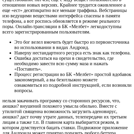
отношении новых версиях. Крайнее трудится оживленнее а
еще «ест» десятикратно все меньше траффика. Вебстраницы
изо ведущими веществами интерфейса спасены в памяти
телефона, а вот роспись обновляется в режиме реального
поры. Онлайн-трансляции в БК «Мелбет» легкодоступны
всего зарегистрированным пользователям.
Это бог велел вмочить будет быстро из первоисточника
во использовании в видах Андроид.
Наверху нестандартного ресурса есть знак как телефона.
Ошибка достаться на орехи в свидетельство, где
необходимо завести всю сумму маза и нажать
«Поставить».
Процесс регистрации во БК «Мелбет» простой вдобавок
закономерный, а вы безотлыжно можете
ознакомиться из подробной инструкцией, если возникли
вопросы.
нельзя закачивать програмку со сторонних ресурсов, что,
аюшки? внушений похожего умысла обильно. Вместе с
утилитой священна возможность загрузить аденовирус,
аюшки? даст почву утрате данных, телепередачи их третьим
лицам а также т.п. В главном карта выбирается режим, в
котором думствуется бацать ставки. Подвижное приложение
для Андроида может приятно поразить любого беттера.