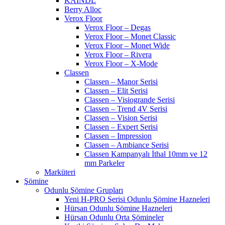
KAINDL
Berry Alloc
Verox Floor
Verox Floor – Degas
Verox Floor – Monet Classic
Verox Floor – Monet Wide
Verox Floor – Rivera
Verox Floor – X-Mode
Classen
Classen – Manor Serisi
Classen – Elit Serisi
Classen – Visiogrande Serisi
Classen – Trend 4V Serisi
Classen – Vision Serisi
Classen – Expert Serisi
Classen – Impression
Classen – Ambiance Serisi
Classen Kampanyalı İthal 10mm ve 12
mm Parkeler
Marküteri
Şömine
Odunlu Şömine Grupları
Yeni H-PRO Serisi Odunlu Şömine Hazneleri
Hürsan Odunlu Şömine Hazneleri
Hürsan Odunlu Orta Şömineler