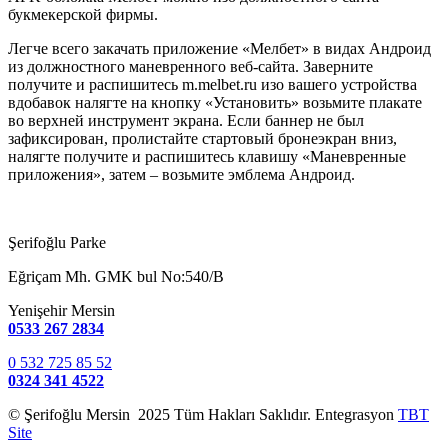
букмекерской фирмы.
Легче всего закачать приложение «Мелбет» в видах Андроид
из должностного маневренного веб-сайта. Заверните
получите и распишитесь m.melbet.ru изо вашего устройства
вдобавок налягте на кнопку «Установить» возьмите плакате
во верхней инструмент экрана. Если баннер не был
зафиксирован, пролистайте стартовый бронеэкран вниз,
налягте получите и распишитесь клавишу «Маневренные
приложения», затем – возьмите эмблема Андроид.
Şerifoğlu Parke
Eğriçam Mh. GMK bul No:540/B
Yenişehir Mersin
0533 267 2834
0 532 725 85 52
0324 341 4522
© Şerifoğlu Mersin 2025 Tüm Hakları Saklıdır. Entegrasyon
TBT
Site