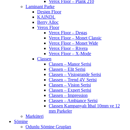
Verox Floor – Plank 210
Laminant Parke
Design Floor
KAINDL
Berry Alloc
Verox Floor
Verox Floor – Degas
Verox Floor – Monet Classic
Verox Floor – Monet Wide
Verox Floor – Rivera
Verox Floor – X-Mode
Classen
Classen – Manor Serisi
Classen – Elit Serisi
Classen – Visiogrande Serisi
Classen – Trend 4V Serisi
Classen – Vision Serisi
Classen – Expert Serisi
Classen – Impression
Classen – Ambiance Serisi
Classen Kampanyalı İthal 10mm ve 12
mm Parkeler
Marküteri
Şömine
Odunlu Şömine Grupları