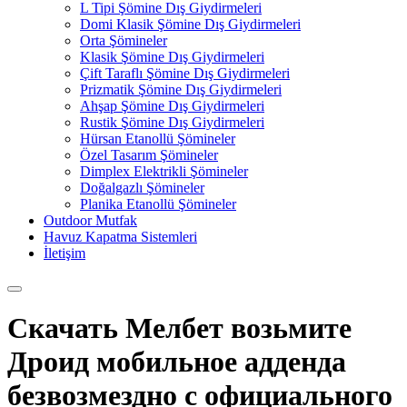
L Tipi Şömine Dış Giydirmeleri
Domi Klasik Şömine Dış Giydirmeleri
Orta Şömineler
Klasik Şömine Dış Giydirmeleri
Çift Taraflı Şömine Dış Giydirmeleri
Prizmatik Şömine Dış Giydirmeleri
Ahşap Şömine Dış Giydirmeleri
Rustik Şömine Dış Giydirmeleri
Hürsan Etanollü Şömineler
Özel Tasarım Şömineler
Dimplex Elektrikli Şömineler
Doğalgazlı Şömineler
Planika Etanollü Şömineler
Outdoor Mutfak
Havuz Kapatma Sistemleri
İletişim
Скачать Мелбет возьмите
Дроид мобильное адденда
безвозмездно с официального