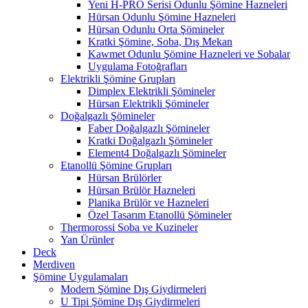
Yeni H-PRO Serisi Odunlu Şömine Hazneleri
Hürsan Odunlu Şömine Hazneleri
Hürsan Odunlu Orta Şömineler
Kratki Şömine, Soba, Dış Mekan
Kawmet Odunlu Şömine Hazneleri ve Sobalar
Uygulama Fotoğrafları
Elektrikli Şömine Grupları
Dimplex Elektrikli Şömineler
Hürsan Elektrikli Şömineler
Doğalgazlı Şömineler
Faber Doğalgazlı Şömineler
Kratki Doğalgazlı Şömineler
Element4 Doğalgazlı Şömineler
Etanollü Şömine Grupları
Hürsan Brülörler
Hürsan Brülör Hazneleri
Planika Brülör ve Hazneleri
Özel Tasarım Etanollü Şömineler
Thermorossi Soba ve Kuzineler
Yan Ürünler
Deck
Merdiven
Şömine Uygulamaları
Modern Şömine Dış Giydirmeleri
U Tipi Şömine Dış Giydirmeleri