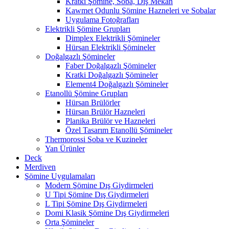
Kratki Şömine, Soba, Dış Mekan
Kawmet Odunlu Şömine Hazneleri ve Sobalar
Uygulama Fotoğrafları
Elektrikli Şömine Grupları
Dimplex Elektrikli Şömineler
Hürsan Elektrikli Şömineler
Doğalgazlı Şömineler
Faber Doğalgazlı Şömineler
Kratki Doğalgazlı Şömineler
Element4 Doğalgazlı Şömineler
Etanollü Şömine Grupları
Hürsan Brülörler
Hürsan Brülör Hazneleri
Planika Brülör ve Hazneleri
Özel Tasarım Etanollü Şömineler
Thermorossi Soba ve Kuzineler
Yan Ürünler
Deck
Merdiven
Şömine Uygulamaları
Modern Şömine Dış Giydirmeleri
U Tipi Şömine Dış Giydirmeleri
L Tipi Şömine Dış Giydirmeleri
Domi Klasik Şömine Dış Giydirmeleri
Orta Şömineler