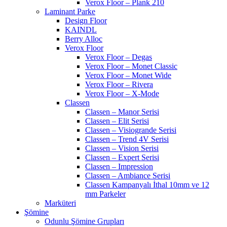
Verox Floor – Plank 210
Laminant Parke
Design Floor
KAINDL
Berry Alloc
Verox Floor
Verox Floor – Degas
Verox Floor – Monet Classic
Verox Floor – Monet Wide
Verox Floor – Rivera
Verox Floor – X-Mode
Classen
Classen – Manor Serisi
Classen – Elit Serisi
Classen – Visiogrande Serisi
Classen – Trend 4V Serisi
Classen – Vision Serisi
Classen – Expert Serisi
Classen – Impression
Classen – Ambiance Serisi
Classen Kampanyalı İthal 10mm ve 12
mm Parkeler
Marküteri
Şömine
Odunlu Şömine Grupları