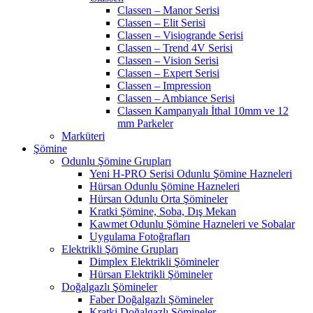
Classen – Manor Serisi
Classen – Elit Serisi
Classen – Visiogrande Serisi
Classen – Trend 4V Serisi
Classen – Vision Serisi
Classen – Expert Serisi
Classen – Impression
Classen – Ambiance Serisi
Classen Kampanyalı İthal 10mm ve 12
mm Parkeler
Marküteri
Şömine
Odunlu Şömine Grupları
Yeni H-PRO Serisi Odunlu Şömine Hazneleri
Hürsan Odunlu Şömine Hazneleri
Hürsan Odunlu Orta Şömineler
Kratki Şömine, Soba, Dış Mekan
Kawmet Odunlu Şömine Hazneleri ve Sobalar
Uygulama Fotoğrafları
Elektrikli Şömine Grupları
Dimplex Elektrikli Şömineler
Hürsan Elektrikli Şömineler
Doğalgazlı Şömineler
Faber Doğalgazlı Şömineler
Kratki Doğalgazlı Şömineler