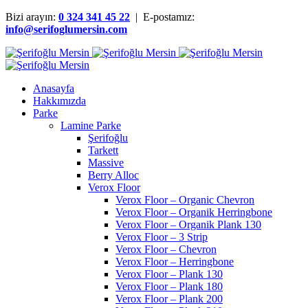
Bizi arayın:
0 324 341 45 22
| E-postamız:
info@serifoglumersin.com
Anasayfa
Hakkımızda
Parke
Lamine Parke
Şerifoğlu
Tarkett
Massive
Berry Alloc
Verox Floor
Verox Floor – Organic Chevron
Verox Floor – Organik Herringbone
Verox Floor – Organik Plank 130
Verox Floor – 3 Strip
Verox Floor – Chevron
Verox Floor – Herringbone
Verox Floor – Plank 130
Verox Floor – Plank 180
Verox Floor – Plank 200