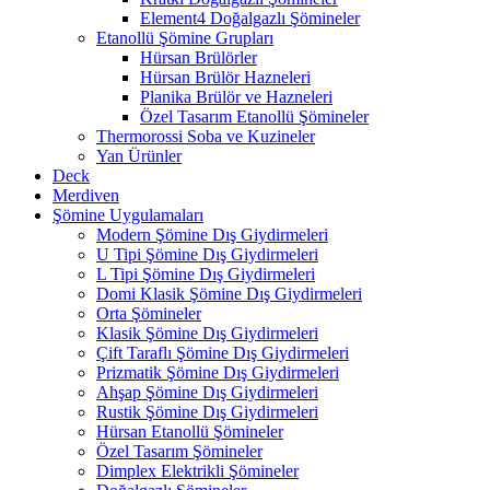
Element4 Doğalgazlı Şömineler
Etanollü Şömine Grupları
Hürsan Brülörler
Hürsan Brülör Hazneleri
Planika Brülör ve Hazneleri
Özel Tasarım Etanollü Şömineler
Thermorossi Soba ve Kuzineler
Yan Ürünler
Deck
Merdiven
Şömine Uygulamaları
Modern Şömine Dış Giydirmeleri
U Tipi Şömine Dış Giydirmeleri
L Tipi Şömine Dış Giydirmeleri
Domi Klasik Şömine Dış Giydirmeleri
Orta Şömineler
Klasik Şömine Dış Giydirmeleri
Çift Taraflı Şömine Dış Giydirmeleri
Prizmatik Şömine Dış Giydirmeleri
Ahşap Şömine Dış Giydirmeleri
Rustik Şömine Dış Giydirmeleri
Hürsan Etanollü Şömineler
Özel Tasarım Şömineler
Dimplex Elektrikli Şömineler