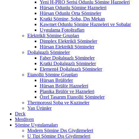
Yeni H-PRO Serisi Odunlu Şömine Hazneleri
Hürsan Odunlu Şömine Hazneleri
Hürsan Odunlu Orta Şömineler
Kratki Şömine, Soba, Dış Mekan
Kawmet Odunlu Şömine Hazneleri ve Sobalar
Uygulama Fotoğrafları
Elektrikli Şömine Grupları
Dimplex Elektrikli Şömineler
Hürsan Elektrikli Şömineler
Doğalgazlı Şömineler
Faber Doğalgazlı Şömineler
Kratki Doğalgazlı Şömineler
Element4 Doğalgazlı Şömineler
Etanollü Şömine Grupları
Hürsan Brülörler
Hürsan Brülör Hazneleri
Planika Brülör ve Hazneleri
Özel Tasarım Etanollü Şömineler
Thermorossi Soba ve Kuzineler
Yan Ürünler
Deck
Merdiven
Şömine Uygulamaları
Modern Şömine Dış Giydirmeleri
U Tipi Şömine Dış Giydirmeleri