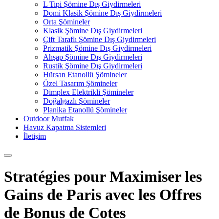
L Tipi Şömine Dış Giydirmeleri
Domi Klasik Şömine Dış Giydirmeleri
Orta Şömineler
Klasik Şömine Dış Giydirmeleri
Çift Taraflı Şömine Dış Giydirmeleri
Prizmatik Şömine Dış Giydirmeleri
Ahşap Şömine Dış Giydirmeleri
Rustik Şömine Dış Giydirmeleri
Hürsan Etanollü Şömineler
Özel Tasarım Şömineler
Dimplex Elektrikli Şömineler
Doğalgazlı Şömineler
Planika Etanollü Şömineler
Outdoor Mutfak
Havuz Kapatma Sistemleri
İletişim
Stratégies pour Maximiser les
Gains de Paris avec les Offres
de Bonus de Cotes