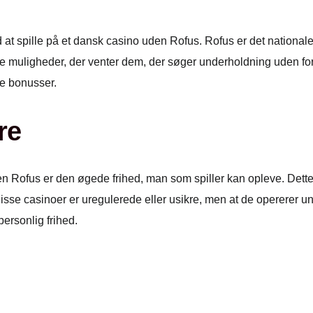
ved at spille på et dansk casino uden Rofus. Rofus er det natio
ive muligheder, der venter dem, der søger underholdning uden f
ve bonusser.
re
den Rofus er den øgede frihed, man som spiller kan opleve. Dette 
sse casinoer er uregulerede eller usikre, men at de opererer un
ersonlig frihed.