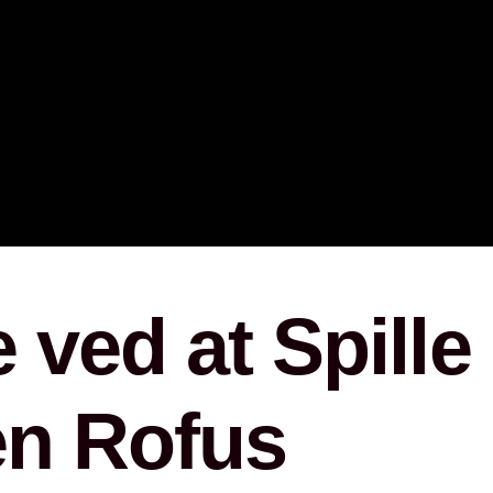
Ahşap Şömine Dış Giydirmeleri
Rustik Şömine Dış Giydirmeleri
Hürsan Etanollü Şömineler
Özel Tasarım Şömineler
Dimplex Elektrikli Şömineler
Doğalgazlı Şömineler
Planika Etanollü Şömineler
 ved at Spill
en Rofus