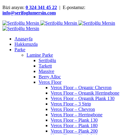
Bizi arayın:
0 324 341 45 22
| E-postamız:
info@serifoglumersin.com
Anasayfa
Hakkımızda
Parke
Lamine Parke
Şerifoğlu
Tarkett
Massive
Berry Alloc
Verox Floor
Verox Floor – Organic Chevron
Verox Floor – Organik Herringbone
Verox Floor – Organik Plank 130
Verox Floor – 3 Strip
Verox Floor – Chevron
Verox Floor – Herringbone
Verox Floor – Plank 130
Verox Floor – Plank 180
Verox Floor – Plank 200