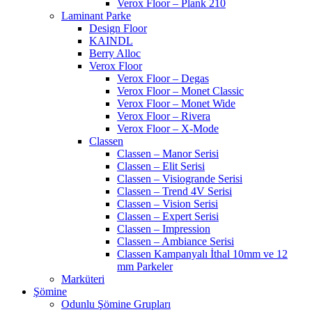
Verox Floor – Plank 210
Laminant Parke
Design Floor
KAINDL
Berry Alloc
Verox Floor
Verox Floor – Degas
Verox Floor – Monet Classic
Verox Floor – Monet Wide
Verox Floor – Rivera
Verox Floor – X-Mode
Classen
Classen – Manor Serisi
Classen – Elit Serisi
Classen – Visiogrande Serisi
Classen – Trend 4V Serisi
Classen – Vision Serisi
Classen – Expert Serisi
Classen – Impression
Classen – Ambiance Serisi
Classen Kampanyalı İthal 10mm ve 12
mm Parkeler
Marküteri
Şömine
Odunlu Şömine Grupları