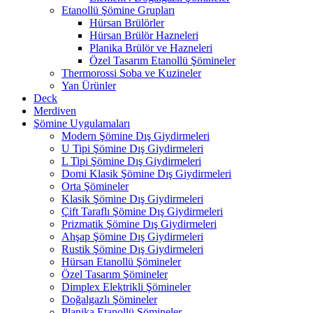
Etanollü Şömine Grupları
Hürsan Brülörler
Hürsan Brülör Hazneleri
Planika Brülör ve Hazneleri
Özel Tasarım Etanollü Şömineler
Thermorossi Soba ve Kuzineler
Yan Ürünler
Deck
Merdiven
Şömine Uygulamaları
Modern Şömine Dış Giydirmeleri
U Tipi Şömine Dış Giydirmeleri
L Tipi Şömine Dış Giydirmeleri
Domi Klasik Şömine Dış Giydirmeleri
Orta Şömineler
Klasik Şömine Dış Giydirmeleri
Çift Taraflı Şömine Dış Giydirmeleri
Prizmatik Şömine Dış Giydirmeleri
Ahşap Şömine Dış Giydirmeleri
Rustik Şömine Dış Giydirmeleri
Hürsan Etanollü Şömineler
Özel Tasarım Şömineler
Dimplex Elektrikli Şömineler
Doğalgazlı Şömineler
Planika Etanollü Şömineler