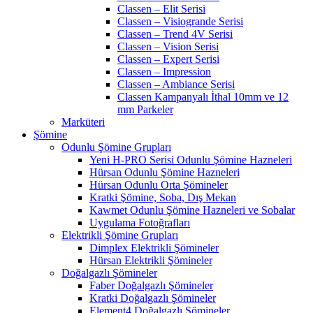
Classen – Elit Serisi
Classen – Visiogrande Serisi
Classen – Trend 4V Serisi
Classen – Vision Serisi
Classen – Expert Serisi
Classen – Impression
Classen – Ambiance Serisi
Classen Kampanyalı İthal 10mm ve 12
mm Parkeler
Marküteri
Şömine
Odunlu Şömine Grupları
Yeni H-PRO Serisi Odunlu Şömine Hazneleri
Hürsan Odunlu Şömine Hazneleri
Hürsan Odunlu Orta Şömineler
Kratki Şömine, Soba, Dış Mekan
Kawmet Odunlu Şömine Hazneleri ve Sobalar
Uygulama Fotoğrafları
Elektrikli Şömine Grupları
Dimplex Elektrikli Şömineler
Hürsan Elektrikli Şömineler
Doğalgazlı Şömineler
Faber Doğalgazlı Şömineler
Kratki Doğalgazlı Şömineler
Element4 Doğalgazlı Şömineler