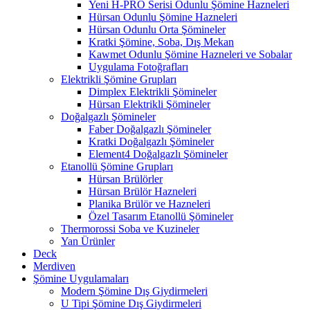
Yeni H-PRO Serisi Odunlu Şömine Hazneleri
Hürsan Odunlu Şömine Hazneleri
Hürsan Odunlu Orta Şömineler
Kratki Şömine, Soba, Dış Mekan
Kawmet Odunlu Şömine Hazneleri ve Sobalar
Uygulama Fotoğrafları
Elektrikli Şömine Grupları
Dimplex Elektrikli Şömineler
Hürsan Elektrikli Şömineler
Doğalgazlı Şömineler
Faber Doğalgazlı Şömineler
Kratki Doğalgazlı Şömineler
Element4 Doğalgazlı Şömineler
Etanollü Şömine Grupları
Hürsan Brülörler
Hürsan Brülör Hazneleri
Planika Brülör ve Hazneleri
Özel Tasarım Etanollü Şömineler
Thermorossi Soba ve Kuzineler
Yan Ürünler
Deck
Merdiven
Şömine Uygulamaları
Modern Şömine Dış Giydirmeleri
U Tipi Şömine Dış Giydirmeleri