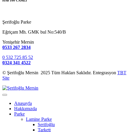
HSB 100 CAMLI
Şerifoğlu Parke
Eğriçam Mh. GMK bul No:540/B
Yenişehir Mersin
0533 267 2834
0 532 725 85 52
0324 341 4522
© Şerifoğlu Mersin 2025 Tüm Hakları Saklıdır. Entegrasyon
TBT
Site
Anasayfa
Hakkımızda
Parke
Lamine Parke
Şerifoğlu
Tarkett