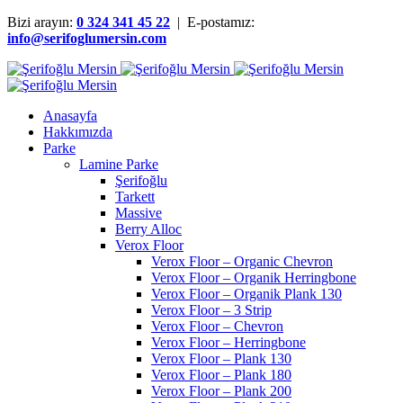
Bizi arayın:
0 324 341 45 22
| E-postamız:
info@serifoglumersin.com
Anasayfa
Hakkımızda
Parke
Lamine Parke
Şerifoğlu
Tarkett
Massive
Berry Alloc
Verox Floor
Verox Floor – Organic Chevron
Verox Floor – Organik Herringbone
Verox Floor – Organik Plank 130
Verox Floor – 3 Strip
Verox Floor – Chevron
Verox Floor – Herringbone
Verox Floor – Plank 130
Verox Floor – Plank 180
Verox Floor – Plank 200