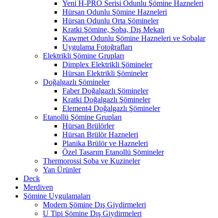
Yeni H-PRO Serisi Odunlu Şömine Hazneleri
Hürsan Odunlu Şömine Hazneleri
Hürsan Odunlu Orta Şömineler
Kratki Şömine, Soba, Dış Mekan
Kawmet Odunlu Şömine Hazneleri ve Sobalar
Uygulama Fotoğrafları
Elektrikli Şömine Grupları
Dimplex Elektrikli Şömineler
Hürsan Elektrikli Şömineler
Doğalgazlı Şömineler
Faber Doğalgazlı Şömineler
Kratki Doğalgazlı Şömineler
Element4 Doğalgazlı Şömineler
Etanollü Şömine Grupları
Hürsan Brülörler
Hürsan Brülör Hazneleri
Planika Brülör ve Hazneleri
Özel Tasarım Etanollü Şömineler
Thermorossi Soba ve Kuzineler
Yan Ürünler
Deck
Merdiven
Şömine Uygulamaları
Modern Şömine Dış Giydirmeleri
U Tipi Şömine Dış Giydirmeleri