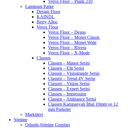
Verox Floor – Plank 210
Laminant Parke
Design Floor
KAINDL
Berry Alloc
Verox Floor
Verox Floor – Degas
Verox Floor – Monet Classic
Verox Floor – Monet Wide
Verox Floor – Rivera
Verox Floor – X-Mode
Classen
Classen – Manor Serisi
Classen – Elit Serisi
Classen – Visiogrande Serisi
Classen – Trend 4V Serisi
Classen – Vision Serisi
Classen – Expert Serisi
Classen – Impression
Classen – Ambiance Serisi
Classen Kampanyalı İthal 10mm ve 12
mm Parkeler
Marküteri
Şömine
Odunlu Şömine Grupları