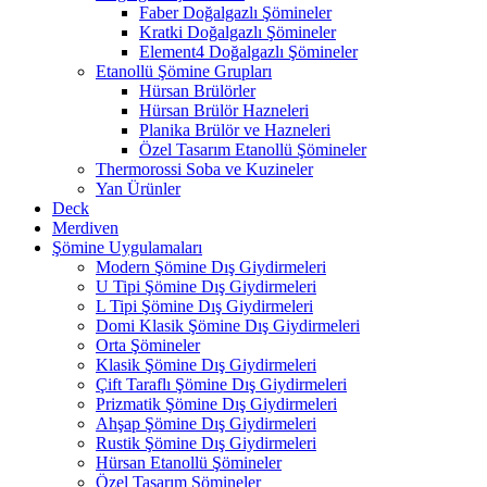
Faber Doğalgazlı Şömineler
Kratki Doğalgazlı Şömineler
Element4 Doğalgazlı Şömineler
Etanollü Şömine Grupları
Hürsan Brülörler
Hürsan Brülör Hazneleri
Planika Brülör ve Hazneleri
Özel Tasarım Etanollü Şömineler
Thermorossi Soba ve Kuzineler
Yan Ürünler
Deck
Merdiven
Şömine Uygulamaları
Modern Şömine Dış Giydirmeleri
U Tipi Şömine Dış Giydirmeleri
L Tipi Şömine Dış Giydirmeleri
Domi Klasik Şömine Dış Giydirmeleri
Orta Şömineler
Klasik Şömine Dış Giydirmeleri
Çift Taraflı Şömine Dış Giydirmeleri
Prizmatik Şömine Dış Giydirmeleri
Ahşap Şömine Dış Giydirmeleri
Rustik Şömine Dış Giydirmeleri
Hürsan Etanollü Şömineler
Özel Tasarım Şömineler